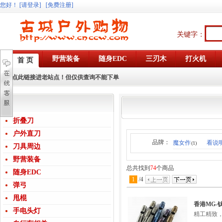
您好
！
[请登录]
[免费注册]
关键字：
野营装备
随身EDC
三刃木
打火机
首 页
点此链接进老站点！但仅供查询不能下单
折叠刀
户外直刀
品牌：
魔女作
看说
(1)
刀具周边
野营装备
总共找到
74
个商品
随身EDC
1
/
4
弹弓
甩棍
香港MG
手电头灯
精工精致