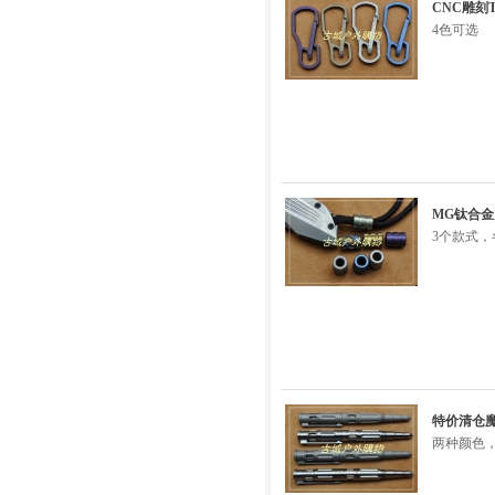
CNC雕刻
4色可选
MG钛合金
3个款式，
特价清仓魔
两种颜色