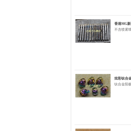
香港MG新
不含喷雾
炫彩钛合金
钛合金阳极