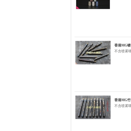
香港MG镂
不含喷雾
香港MG竹
不含喷雾