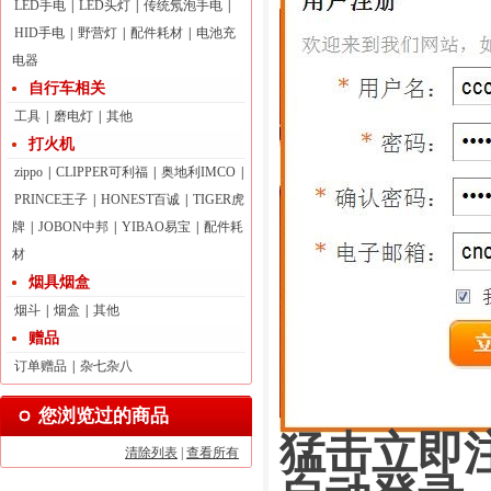
LED手电
|
LED头灯
|
传统氖泡手电
|
HID手电
|
野营灯
|
配件耗材
|
电池充
电器
自行车相关
工具
|
磨电灯
|
其他
打火机
zippo
|
CLIPPER可利福
|
奥地利IMCO
|
PRINCE王子
|
HONEST百诚
|
TIGER虎
牌
|
JOBON中邦
|
YIBAO易宝
|
配件耗
材
烟具烟盒
烟斗
|
烟盒
|
其他
赠品
订单赠品
|
杂七杂八
您浏览过的商品
猛击立即注
清除列表
|
查看所有