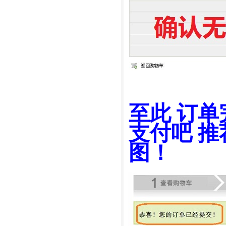
至此 订单
支付吧 推
图！