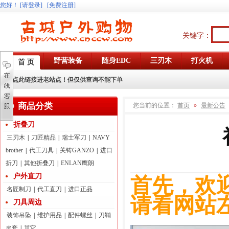
您好
！
[请登录]
[免费注册]
关键字：
野营装备
随身EDC
三刃木
打火机
首 页
点此链接进老站点！但仅供查询不能下单
商品分类
您当前的位置：
首页
»
最新公告
折叠刀
三刃木
|
刀匠精品
|
瑞士军刀
|
NAVY
brother
|
代工刀具
|
关铸GANZO
|
进口
折刀
|
其他折叠刀
|
ENLAN鹰朗
户外直刀
首先，欢
名匠制刀
|
代工直刀
|
进口正品
请看网站
刀具周边
装饰吊坠
|
维护用品
|
配件螺丝
|
刀鞘
皮套
|
其它