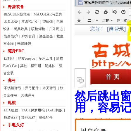
野营装备
RESCUER拯救者
|
MAXGEAR马盖先
|
水具水壶
|
罗盘指北针
|
望远镜
|
电器
设备
|
餐具炊具
|
喷枪焊枪
|
户外周边
|
防身防护
|
户外食品
|
酒壶油壶
|
救生
索伞绳
|
帐篷睡袋
随身EDC
钛制品
|
酷友cooyoo
|
多用工具
|
黑猫
Black Cat
|
其他
|
指甲钳
|
钥匙扣
|
综
合套装
弹弓
不锈钢弹弓
|
弹弓配件
|
木叉弹弓
|
钛
然后跳出
合金弹弓
|
其他弹弓
甩棍
用，容易记
FOX狐狸
|
PAUL保罗甩棍
|
GAS蚂蚁
|
原装ASP
|
其他甩棍
|
甩棍配件
手电头灯