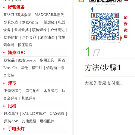
野营装备
RESCUER拯救者
|
MAXGEAR马盖先
|
水具水壶
|
罗盘指北针
|
望远镜
|
电器
设备
|
餐具炊具
|
喷枪焊枪
|
户外周边
|
防身防护
|
户外食品
|
酒壶油壶
|
救生
索伞绳
|
帐篷睡袋
随身EDC
钛制品
|
酷友cooyoo
|
多用工具
|
黑猫
Black Cat
|
其他
|
指甲钳
|
钥匙扣
|
综
合套装
弹弓
不锈钢弹弓
|
弹弓配件
|
木叉弹弓
|
钛
合金弹弓
|
其他弹弓
甩棍
FOX狐狸
|
PAUL保罗甩棍
|
GAS蚂蚁
|
原装ASP
|
其他甩棍
|
甩棍配件
手电头灯