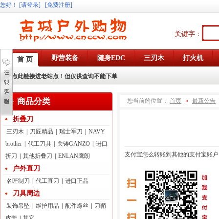
您好
！
[请登录]
[免费注册]
关键字：
野营装备
随身EDC
三刃木
打火机
首 页
点此链接进老站点！但仅供查询不能下单
商品分类
您当前的位置：
首页
»
最新公告
折叠刀
三刃木
|
刀匠精品
|
瑞士军刀
|
NAVY
brother
|
代工刀具
|
关铸GANZO
|
进口
支付宝怎么转账到其他的支付宝账户
折刀
|
其他折叠刀
|
ENLAN鹰朗
户外直刀
名匠制刀
|
代工直刀
|
进口正品
刀具周边
装饰吊坠
|
维护用品
|
配件螺丝
|
刀鞘
皮套
|
其它