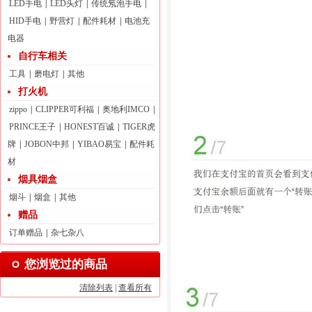
LED手电
|
LED头灯
|
传统氖泡手电
|
HID手电
|
野营灯
|
配件耗材
|
电池充
电器
自行车相关
工具
|
磨电灯
|
其他
打火机
zippo
|
CLIPPER可利福
|
奥地利IMCO
|
PRINCE王子
|
HONEST百诚
|
TIGER虎
牌
|
JOBON中邦
|
YIBAO易宝
|
配件耗
材
烟具烟盒
烟斗
|
烟盒
|
其他
赠品
订单赠品
|
杂七杂八
您浏览过的商品
清除列表
|
查看所有