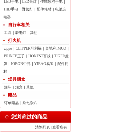
LED手电
|
LED头灯
|
传统氖泡手电
|
HID手电
|
野营灯
|
配件耗材
|
电池充
电器
自行车相关
工具
|
磨电灯
|
其他
打火机
zippo
|
CLIPPER可利福
|
奥地利IMCO
|
PRINCE王子
|
HONEST百诚
|
TIGER虎
牌
|
JOBON中邦
|
YIBAO易宝
|
配件耗
材
烟具烟盒
烟斗
|
烟盒
|
其他
赠品
订单赠品
|
杂七杂八
您浏览过的商品
清除列表
|
查看所有