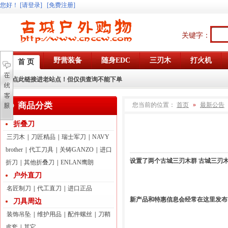
您好
！
[请登录]
[免费注册]
关键字：
野营装备
随身EDC
三刃木
打火机
首 页
点此链接进老站点！但仅供查询不能下单
商品分类
您当前的位置：
首页
»
最新公告
折叠刀
三刃木
|
刀匠精品
|
瑞士军刀
|
NAVY
brother
|
代工刀具
|
关铸GANZO
|
进口
设置了两个古城三刃木群 古城三刃木 42
折刀
|
其他折叠刀
|
ENLAN鹰朗
户外直刀
名匠制刀
|
代工直刀
|
进口正品
新产品和特惠信息会经常在这里发布
刀具周边
装饰吊坠
|
维护用品
|
配件螺丝
|
刀鞘
皮套
|
其它