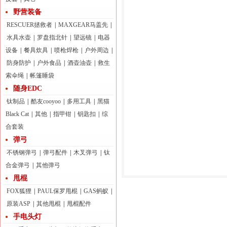
野营装备
RESCUER拯救者
|
MAXGEAR马盖先
|
水具水壶
|
罗盘指北针
|
望远镜
|
电器
设备
|
餐具炊具
|
喷枪焊枪
|
户外周边
|
防身防护
|
户外食品
|
酒壶油壶
|
救生
索伞绳
|
帐篷睡袋
随身EDC
钛制品
|
酷友cooyoo
|
多用工具
|
黑猫
Black Cat
|
其他
|
指甲钳
|
钥匙扣
|
综
合套装
弹弓
不锈钢弹弓
|
弹弓配件
|
木叉弹弓
|
钛
合金弹弓
|
其他弹弓
甩棍
FOX狐狸
|
PAUL保罗甩棍
|
GAS蚂蚁
|
原装ASP
|
其他甩棍
|
甩棍配件
手电头灯