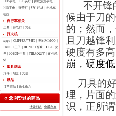
      
LED手电
|
LED头灯
|
传统氖泡手电
|
HID手电
|
野营灯
|
配件耗材
|
电池充
候由于刀的
电器
自行车相关
的；然而，
工具
|
磨电灯
|
其他
打火机
且刀越锋利
zippo
|
CLIPPER可利福
|
奥地利IMCO
|
硬度有多高
PRINCE王子
|
HONEST百诚
|
TIGER虎
牌
|
JOBON中邦
|
YIBAO易宝
|
配件耗
崩
，
硬度低
材
烟具烟盒
烟斗
|
烟盒
|
其他
    刀
赠品
订单赠品
|
杂七杂八
理，片面的
您浏览过的商品
识，正所谓
清除列表
|
查看所有