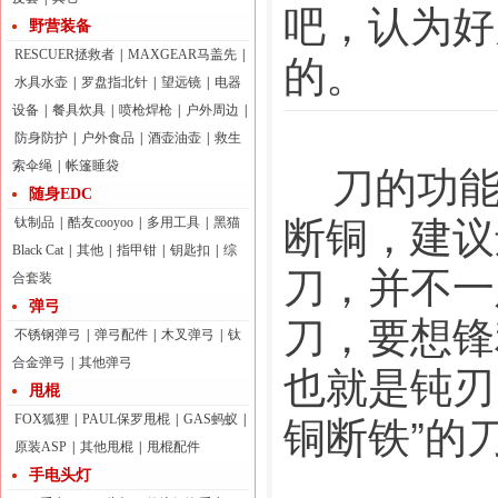
吧，认为好
野营装备
的。
RESCUER拯救者
|
MAXGEAR马盖先
|
水具水壶
|
罗盘指北针
|
望远镜
|
电器
设备
|
餐具炊具
|
喷枪焊枪
|
户外周边
|
防身防护
|
户外食品
|
酒壶油壶
|
救生
    刀
索伞绳
|
帐篷睡袋
随身EDC
断铜，建议
钛制品
|
酷友cooyoo
|
多用工具
|
黑猫
Black Cat
|
其他
|
指甲钳
|
钥匙扣
|
综
刀，并不一
合套装
弹弓
刀，要想锋
不锈钢弹弓
|
弹弓配件
|
木叉弹弓
|
钛
合金弹弓
|
其他弹弓
也就是钝刃
甩棍
铜断铁”的
FOX狐狸
|
PAUL保罗甩棍
|
GAS蚂蚁
|
原装ASP
|
其他甩棍
|
甩棍配件
手电头灯