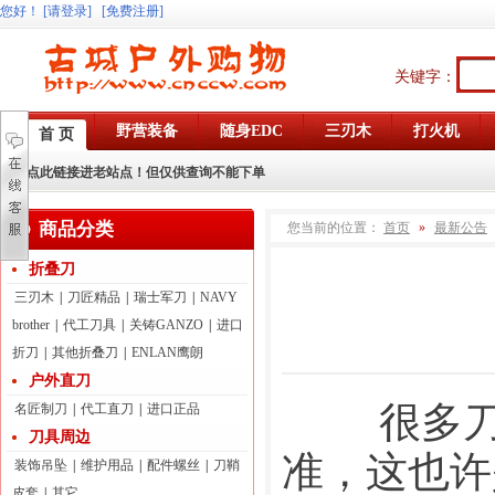
您好
！
[请登录]
[免费注册]
关键字：
野营装备
随身EDC
三刃木
打火机
首 页
点此链接进老站点！但仅供查询不能下单
商品分类
您当前的位置：
首页
»
最新公告
折叠刀
三刃木
|
刀匠精品
|
瑞士军刀
|
NAVY
brother
|
代工刀具
|
关铸GANZO
|
进口
折刀
|
其他折叠刀
|
ENLAN鹰朗
户外直刀
        很多刀友会把砍铁作为评价一款刀好坏的一个标
名匠制刀
|
代工直刀
|
进口正品
刀具周边
准，这也许
装饰吊坠
|
维护用品
|
配件螺丝
|
刀鞘
皮套
|
其它