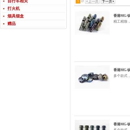
自行车相关
1
/
7
打火机
香港MG
烟具烟盒
精工精致
赠品
香港MG-
多个款式，
香港MG-