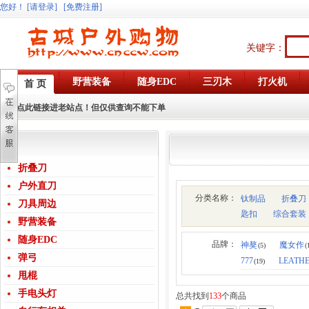
您好
！
[请登录]
[免费注册]
关键字：
野营装备
随身EDC
三刃木
打火机
首 页
点此链接进老站点！但仅供查询不能下单
折叠刀
户外直刀
分类名称：
钛制品
折叠刀
刀具周边
匙扣
综合套装
野营装备
随身EDC
品牌：
神獒
魔女作
(5)
(
弹弓
777
LEATH
(19)
甩棍
手电头灯
总共找到
133
个商品