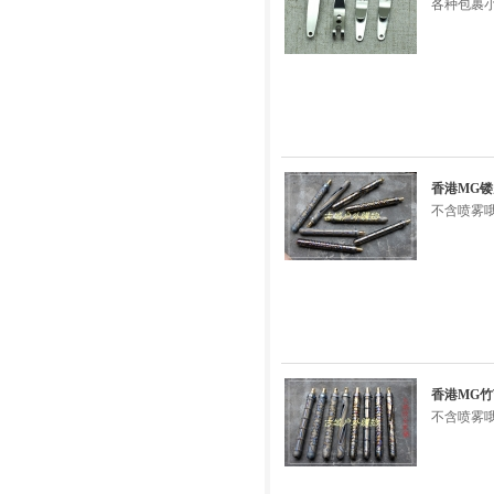
各种包裹
香港MG镂
不含喷雾
香港MG竹
不含喷雾