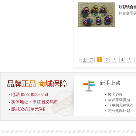
炫彩钛合金
钛合金阳极
1
2
3
4
5
新手上路
电话:0579-85330750
顾客必读
会员等级折扣
实体地址：浙江省义乌市
订单的几种状态
鹏城32栋2单元5楼
积分奖励计划
商品退货保障