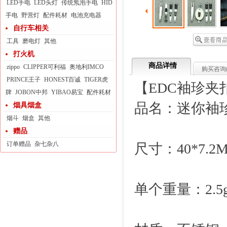
LED手电
LED头灯
传统氖泡手电
HID
手电
野营灯
配件耗材
电池充电器
自行车相关
工具
磨电灯
其他
打火机
商品详情
zippo
CLIPPER可利福
奥地利IMCO
购买咨询
PRINCE王子
HONEST百诚
TIGER虎
【EDC袖珍夹
牌
JOBON中邦
YIBAO易宝
配件耗材
品名：迷你袖珍
烟具烟盒
烟斗
烟盒
其他
赠品
订单赠品
杂七杂八
尺寸：40*7.
单个重量：2.5