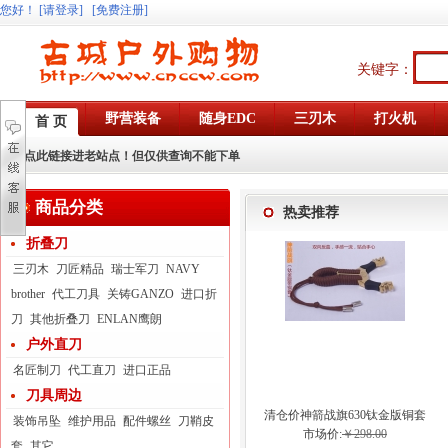
您好
！
[请登录]
[免费注册]
关键字：
野营装备
随身EDC
三刃木
打火机
首 页
点此链接进老站点！但仅供查询不能下单
商品分类
热卖推荐
折叠刀
三刃木
刀匠精品
瑞士军刀
NAVY
brother
代工刀具
关铸GANZO
进口折
刀
其他折叠刀
ENLAN鹰朗
户外直刀
名匠制刀
代工直刀
进口正品
刀具周边
清仓价神箭战旗630钛金版铜套
装饰吊坠
维护用品
配件螺丝
刀鞘皮
弓眼反曲球卡六股弹弓
市场价:
￥298.00
套
其它