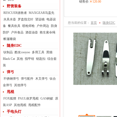
销售价:
￥120.00
野营装备
RESCUER拯救者
MAXGEAR马盖先
水具水壶
罗盘指北针
望远镜
电器设
您当前的位置：
首页
»
随身EDC
备
餐具炊具
喷枪焊枪
户外周边
防身
防护
户外食品
酒壶油壶
救生索伞绳
帐篷睡袋
随身EDC
钛制品
酷友cooyoo
多用工具
黑猫
Black Cat
其他
指甲钳
钥匙扣
综合套
装
弹弓
不锈钢弹弓
弹弓配件
木叉弹弓
钛合
金弹弓
其他弹弓
甩棍
FOX狐狸
PAUL保罗甩棍
GAS蚂蚁
原
装ASP
其他甩棍
甩棍配件
手电头灯