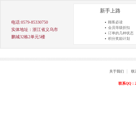
新手上路
电话:0579-85330750
顾客必读
会员等级折扣
实体地址：浙江省义乌市
订单的几种状态
鹏城32栋2单元5楼
积分奖励计划
商品退货保障
关于我们
联
联系QQ：22