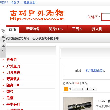
您好
！
[请登录]
[免费注册]
关键字：
野营装备
随身EDC
三刃木
打火机
首 页
点此链接进老站点！但仅供查询不能下单
折叠刀
户外直刀
品牌：
SUNREE山瑞
(2)
刀具周边
野营装备
总共找到
106
个商品
随身EDC
1
/
6
弹弓
甩棍
JKK26一
手电头灯
手电使用2