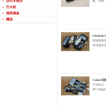
自行车相关
能，手绳
打火机
烟具烟盒
赠品
LiitoKa
高端智能充
零伏激活
Colai
产品特点：
带USB