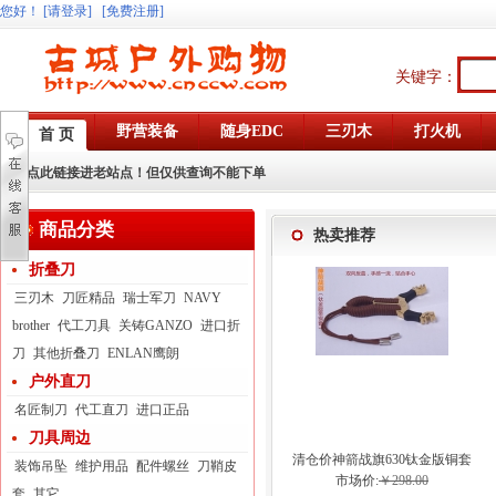
您好
！
[请登录]
[免费注册]
关键字：
野营装备
随身EDC
三刃木
打火机
首 页
点此链接进老站点！但仅供查询不能下单
商品分类
热卖推荐
折叠刀
三刃木
刀匠精品
瑞士军刀
NAVY
brother
代工刀具
关铸GANZO
进口折
刀
其他折叠刀
ENLAN鹰朗
户外直刀
名匠制刀
代工直刀
进口正品
刀具周边
清仓价神箭战旗630钛金版铜套
装饰吊坠
维护用品
配件螺丝
刀鞘皮
弓眼反曲球卡六股弹弓
市场价:
￥298.00
套
其它