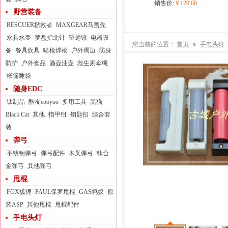
销售价:
￥120.00
野营装备
RESCUER拯救者
MAXGEAR马盖先
水具水壶
罗盘指北针
望远镜
电器设
您当前的位置：
首页
»
手电头灯
备
餐具炊具
喷枪焊枪
户外周边
防身
防护
户外食品
酒壶油壶
救生索伞绳
帐篷睡袋
随身EDC
钛制品
酷友cooyoo
多用工具
黑猫
Black Cat
其他
指甲钳
钥匙扣
综合套
装
弹弓
不锈钢弹弓
弹弓配件
木叉弹弓
钛合
金弹弓
其他弹弓
甩棍
FOX狐狸
PAUL保罗甩棍
GAS蚂蚁
原
装ASP
其他甩棍
甩棍配件
手电头灯