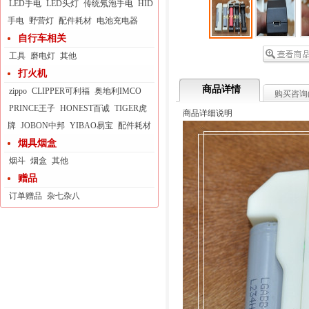
LED手电
LED头灯
传统氖泡手电
HID
手电
野营灯
配件耗材
电池充电器
自行车相关
工具
磨电灯
其他
打火机
商品详情
zippo
CLIPPER可利福
奥地利IMCO
购买咨询
PRINCE王子
HONEST百诚
TIGER虎
商品详细说明
牌
JOBON中邦
YIBAO易宝
配件耗材
烟具烟盒
烟斗
烟盒
其他
赠品
订单赠品
杂七杂八