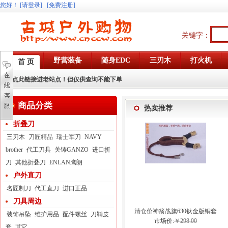
您好
！
[请登录]
[免费注册]
关键字：
野营装备
随身EDC
三刃木
打火机
首 页
点此链接进老站点！但仅供查询不能下单
商品分类
热卖推荐
折叠刀
三刃木
刀匠精品
瑞士军刀
NAVY
brother
代工刀具
关铸GANZO
进口折
刀
其他折叠刀
ENLAN鹰朗
户外直刀
名匠制刀
代工直刀
进口正品
刀具周边
清仓价神箭战旗630钛金版铜套
装饰吊坠
维护用品
配件螺丝
刀鞘皮
弓眼反曲球卡六股弹弓
市场价:
￥298.00
套
其它