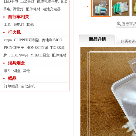
LED手电
LED头灯
传统氖泡手电
HID
手电
野营灯
配件耗材
电池充电器
自行车相关
工具
磨电灯
其他
打火机
商品详情
zippo
CLIPPER可利福
奥地利IMCO
购买咨询
PRINCE王子
HONEST百诚
TIGER虎
牌
JOBON中邦
YIBAO易宝
配件耗材
烟具烟盒
烟斗
烟盒
其他
赠品
订单赠品
杂七杂八