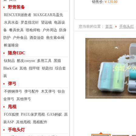
销售价:
￥120.00
野营装备
RESCUER拯救者
MAXGEAR马盖先
水具水壶
罗盘指北针
望远镜
电器设
您当前的位置：
首页
»
手电头灯
备
餐具炊具
喷枪焊枪
户外周边
防身
防护
户外食品
酒壶油壶
救生索伞绳
帐篷睡袋
随身EDC
钛制品
酷友cooyoo
多用工具
黑猫
Black Cat
其他
指甲钳
钥匙扣
综合套
装
弹弓
不锈钢弹弓
弹弓配件
木叉弹弓
钛合
金弹弓
其他弹弓
甩棍
FOX狐狸
PAUL保罗甩棍
GAS蚂蚁
原
装ASP
其他甩棍
甩棍配件
手电头灯