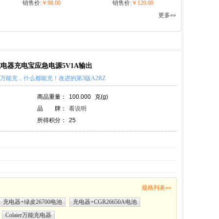
销售价:
￥98.00
销售价:
￥120.00
更多»»
能充电器充电宝应急电源5V1A输出
，万能充，什么都能充！改进的第3版A2RZ
商品重量：
100.000
克(g)
品 牌：
看说明
所得积分：
25
规格列表»»
充电器+绿皮26700电池
充电器+CGR26650A电池
Colaier万能充电器