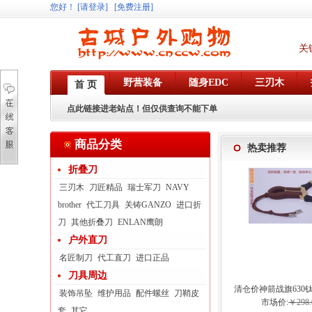
您好
！
[请登录]
[免费注册]
关
野营装备
随身EDC
三刃木
首 页
点此链接进老站点！但仅供查询不能下单
商品分类
热卖推荐
折叠刀
三刃木
刀匠精品
瑞士军刀
NAVY
brother
代工刀具
关铸GANZO
进口折
刀
其他折叠刀
ENLAN鹰朗
户外直刀
名匠制刀
代工直刀
进口正品
刀具周边
清仓价神箭战旗630
装饰吊坠
维护用品
配件螺丝
刀鞘皮
弓眼反曲球卡六
市场价:
￥298.
套
其它