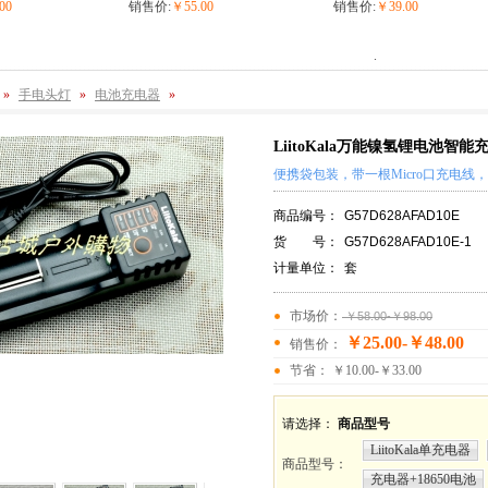
00
销售价:
￥55.00
销售价:
￥39.00
.
»
手电头灯
»
电池充电器
»
LiitoKala万能镍氢锂电池智
便携袋包装，带一根Micro口充电线
商品编号：
G57D628AFAD10E
货 号：
G57D628AFAD10E-1
计量单位：
套
市场价：
￥58.00-￥98.00
￥25.00-￥48.00
销售价：
节省： ￥10.00-￥33.00
请选择：
商品型号
LiitoKala单充电器
商品型号
：
充电器+18650电池