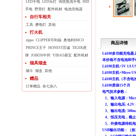
LED手电
LED头灯
传统氖泡手电
HID
手电
野营灯
配件耗材
电池充电器
自行车相关
工具
磨电灯
其他
打火机
zippo
CLIPPER可利福
奥地利IMCO
商品详情
PRINCE王子
HONEST百诚
TIGER虎
Lii100多功能充电器
牌
JOBON中邦
YIBAO易宝
配件耗材
本价格不含电池和手
烟具烟盒
Lii100主机+5V 1
烟斗
烟盒
其他
Lii100主机+Micr
赠品
Lii100主机（不含电池
Lii100质保15个月
订单赠品
杂七杂八
电气技术参数：
1、输入电源：Micro 
2、输出电压: 4.2V ±
3、输出电流: 500mA
4、恒压充电，截止电流
5、外接电源待机电流：
USB输出功能：（放3