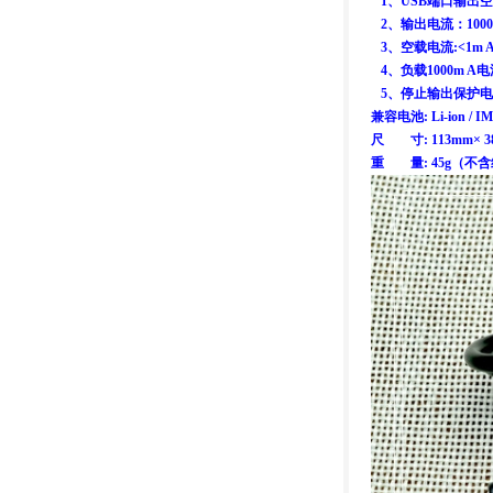
1、USB端口输出空载电
2、输出电流：1000 
3、空载电流:<1m A
4、负载1000m A电
5、停止输出保护电压：
兼容电池: Li-ion / IM
尺 寸: 113mm× 3
重 量: 45g（不含