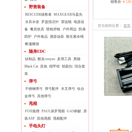
销售价:
￥120.
野营装备
RESCUER拯救者
MAXGEAR马盖先
水具水壶
罗盘指北针
望远镜
电器设
您当前的位置：
首页
备
餐具炊具
喷枪焊枪
户外周边
防身
防护
户外食品
酒壶油壶
救生索伞绳
帐篷睡袋
随身EDC
钛制品
酷友cooyoo
多用工具
黑猫
Black Cat
其他
指甲钳
钥匙扣
综合套
装
弹弓
不锈钢弹弓
弹弓配件
木叉弹弓
钛合
金弹弓
其他弹弓
甩棍
FOX狐狸
PAUL保罗甩棍
GAS蚂蚁
原
装ASP
其他甩棍
甩棍配件
手电头灯