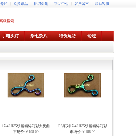
牌专区
兑换赠品
捆绑促销
帮助中心
客户留言
联系客服
高级搜索
手电头灯
杂七杂八
特价尾货
论坛
17-4PH不锈钢精铸幻彩大反曲
R8系列17-4PH不锈钢精铸幻彩
弹弓
弹弓
市场价:
￥198.00
市场价:
￥188.00