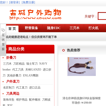
您好
！
[请登录]
[免费注册]
关键字：
野营装备
随身EDC
三刃木
打火机
首 页
点此链接进老站点！但仅供查询不能下单
商品分类
热卖推荐
折叠刀
三刃木
刀匠精品
瑞士军刀
NAVY
brother
代工刀具
关铸GANZO
进口折
刀
其他折叠刀
ENLAN鹰朗
户外直刀
名匠制刀
代工直刀
进口正品
刀具周边
清仓价神箭战旗630钛金版铜套
装饰吊坠
维护用品
配件螺丝
刀鞘皮
弓眼反曲球卡六股弹弓
市场价:
￥298.00
套
其它