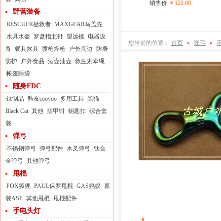
销售价:
￥120.00
野营装备
RESCUER拯救者
MAXGEAR马盖先
水具水壶
罗盘指北针
望远镜
电器设
您当前的位置：
首页
»
弹弓
»
备
餐具炊具
喷枪焊枪
户外周边
防身
防护
户外食品
酒壶油壶
救生索伞绳
帐篷睡袋
随身EDC
钛制品
酷友cooyoo
多用工具
黑猫
Black Cat
其他
指甲钳
钥匙扣
综合套
装
弹弓
不锈钢弹弓
弹弓配件
木叉弹弓
钛合
金弹弓
其他弹弓
甩棍
FOX狐狸
PAUL保罗甩棍
GAS蚂蚁
原
装ASP
其他甩棍
甩棍配件
手电头灯