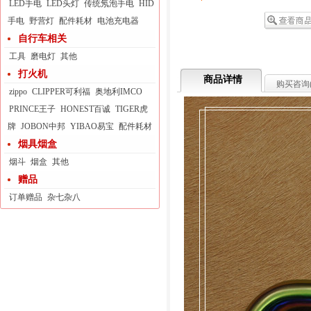
LED手电
LED头灯
传统氖泡手电
HID
手电
野营灯
配件耗材
电池充电器
自行车相关
工具
磨电灯
其他
打火机
商品详情
购买咨询
zippo
CLIPPER可利福
奥地利IMCO
PRINCE王子
HONEST百诚
TIGER虎
牌
JOBON中邦
YIBAO易宝
配件耗材
烟具烟盒
烟斗
烟盒
其他
赠品
订单赠品
杂七杂八