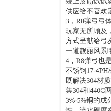
装上皮筋试试
供应给不喜欢
3，R8弹弓
玩家无所顾及
方式呈献给弓
一道靓丽风景
4，R8弹弓
不锈钢17-4
既解决304材
集304和44
3%-5%铜的
性，淬水硬度在