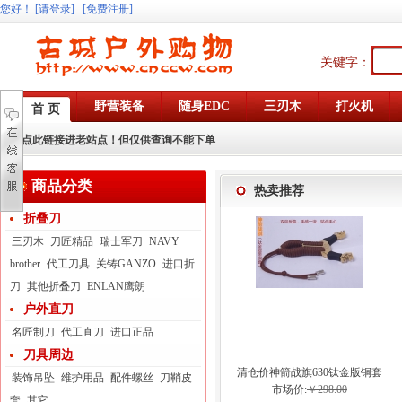
您好
！
[请登录]
[免费注册]
关键字：
野营装备
随身EDC
三刃木
打火机
首 页
点此链接进老站点！但仅供查询不能下单
商品分类
热卖推荐
折叠刀
三刃木
刀匠精品
瑞士军刀
NAVY
brother
代工刀具
关铸GANZO
进口折
刀
其他折叠刀
ENLAN鹰朗
户外直刀
名匠制刀
代工直刀
进口正品
刀具周边
清仓价神箭战旗630钛金版铜套
装饰吊坠
维护用品
配件螺丝
刀鞘皮
弓眼反曲球卡六股弹弓
市场价:
￥298.00
套
其它