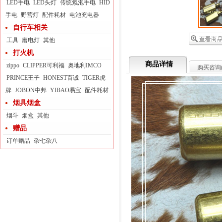
LED手电
LED头灯
传统氖泡手电
HID
手电
野营灯
配件耗材
电池充电器
自行车相关
工具
磨电灯
其他
打火机
商品详情
zippo
CLIPPER可利福
奥地利IMCO
购买咨询
PRINCE王子
HONEST百诚
TIGER虎
牌
JOBON中邦
YIBAO易宝
配件耗材
烟具烟盒
烟斗
烟盒
其他
赠品
订单赠品
杂七杂八