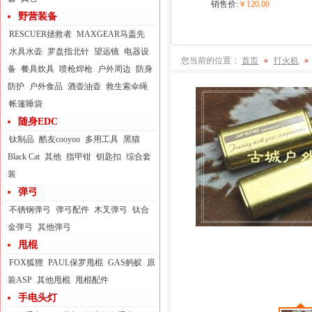
销售价:
￥120.00
野营装备
RESCUER拯救者
MAXGEAR马盖先
水具水壶
罗盘指北针
望远镜
电器设
您当前的位置：
首页
»
打火机
»
备
餐具炊具
喷枪焊枪
户外周边
防身
防护
户外食品
酒壶油壶
救生索伞绳
帐篷睡袋
随身EDC
钛制品
酷友cooyoo
多用工具
黑猫
Black Cat
其他
指甲钳
钥匙扣
综合套
装
弹弓
不锈钢弹弓
弹弓配件
木叉弹弓
钛合
金弹弓
其他弹弓
甩棍
FOX狐狸
PAUL保罗甩棍
GAS蚂蚁
原
装ASP
其他甩棍
甩棍配件
手电头灯