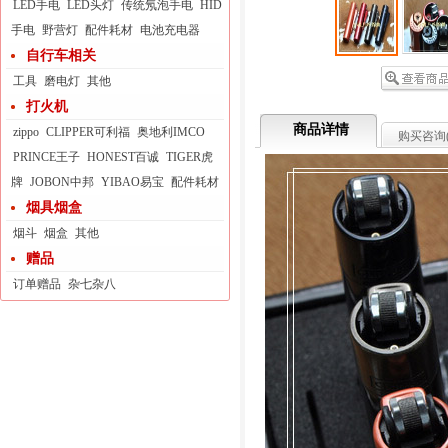
LED手电
LED头灯
传统氖泡手电
HID
手电
野营灯
配件耗材
电池充电器
自行车相关
工具
磨电灯
其他
打火机
商品详情
zippo
CLIPPER可利福
奥地利IMCO
购买咨询
PRINCE王子
HONEST百诚
TIGER虎
牌
JOBON中邦
YIBAO易宝
配件耗材
烟具烟盒
烟斗
烟盒
其他
赠品
订单赠品
杂七杂八