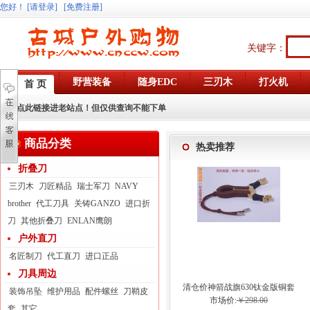
您好
！
[请登录]
[免费注册]
关键字：
野营装备
随身EDC
三刃木
打火机
首 页
点此链接进老站点！但仅供查询不能下单
商品分类
热卖推荐
折叠刀
三刃木
刀匠精品
瑞士军刀
NAVY
brother
代工刀具
关铸GANZO
进口折
刀
其他折叠刀
ENLAN鹰朗
户外直刀
名匠制刀
代工直刀
进口正品
刀具周边
清仓价神箭战旗630钛金版铜套
装饰吊坠
维护用品
配件螺丝
刀鞘皮
弓眼反曲球卡六股弹弓
市场价:
￥298.00
套
其它