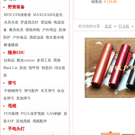
销售价:
￥120.00
野营装备
RESCUER拯救者
MAXGEAR马盖先
水具水壶
罗盘指北针
望远镜
电器设
您当前的位置：
首页
»
打火机
»
备
餐具炊具
喷枪焊枪
户外周边
防身
防护
户外食品
酒壶油壶
救生索伞绳
帐篷睡袋
随身EDC
钛制品
酷友cooyoo
多用工具
黑猫
Black Cat
其他
指甲钳
钥匙扣
综合套
装
弹弓
不锈钢弹弓
弹弓配件
木叉弹弓
钛合
金弹弓
其他弹弓
甩棍
FOX狐狸
PAUL保罗甩棍
GAS蚂蚁
原
装ASP
其他甩棍
甩棍配件
手电头灯