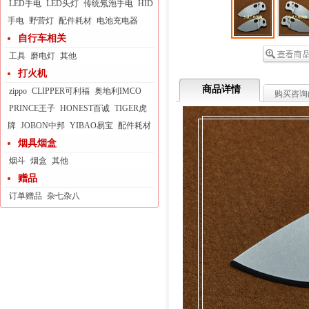
LED手电
LED头灯
传统氖泡手电
HID
手电
野营灯
配件耗材
电池充电器
自行车相关
工具
磨电灯
其他
打火机
商品详情
zippo
CLIPPER可利福
奥地利IMCO
购买咨询
PRINCE王子
HONEST百诚
TIGER虎
牌
JOBON中邦
YIBAO易宝
配件耗材
烟具烟盒
烟斗
烟盒
其他
赠品
订单赠品
杂七杂八