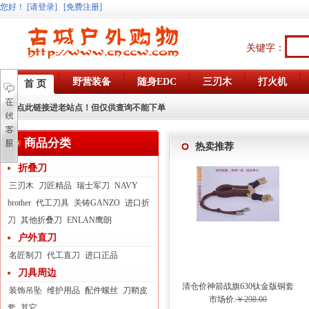
您好
！
[请登录]
[免费注册]
关键字：
野营装备
随身EDC
三刃木
打火机
首 页
点此链接进老站点！但仅供查询不能下单
商品分类
热卖推荐
折叠刀
三刃木
刀匠精品
瑞士军刀
NAVY
brother
代工刀具
关铸GANZO
进口折
刀
其他折叠刀
ENLAN鹰朗
户外直刀
名匠制刀
代工直刀
进口正品
刀具周边
清仓价神箭战旗630钛金版铜套
装饰吊坠
维护用品
配件螺丝
刀鞘皮
弓眼反曲球卡六股弹弓
市场价:
￥298.00
套
其它