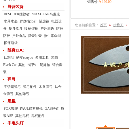
销售价:
￥120.00
野营装备
RESCUER拯救者
MAXGEAR马盖先
水具水壶
罗盘指北针
望远镜
电器设
您当前的位置：
首页
»
折叠刀
»
备
餐具炊具
喷枪焊枪
户外周边
防身
防护
户外食品
酒壶油壶
救生索伞绳
帐篷睡袋
随身EDC
钛制品
酷友cooyoo
多用工具
黑猫
Black Cat
其他
指甲钳
钥匙扣
综合套
装
弹弓
不锈钢弹弓
弹弓配件
木叉弹弓
钛合
金弹弓
其他弹弓
甩棍
FOX狐狸
PAUL保罗甩棍
GAS蚂蚁
原
装ASP
其他甩棍
甩棍配件
手电头灯