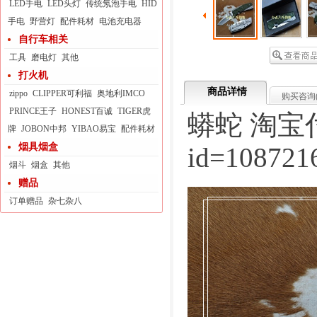
LED手电
LED头灯
传统氖泡手电
HID
手电
野营灯
配件耗材
电池充电器
自行车相关
工具
磨电灯
其他
打火机
商品详情
zippo
CLIPPER可利福
奥地利IMCO
购买咨询
PRINCE王子
HONEST百诚
TIGER虎
蟒蛇 淘宝
牌
JOBON中邦
YIBAO易宝
配件耗材
烟具烟盒
id=108721
烟斗
烟盒
其他
赠品
订单赠品
杂七杂八