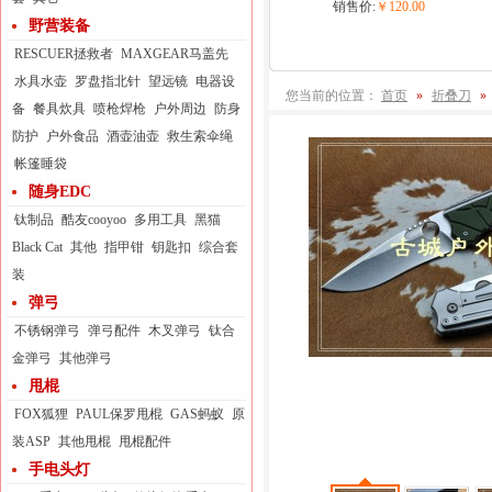
销售价:
￥120.00
野营装备
RESCUER拯救者
MAXGEAR马盖先
水具水壶
罗盘指北针
望远镜
电器设
您当前的位置：
首页
»
折叠刀
»
备
餐具炊具
喷枪焊枪
户外周边
防身
防护
户外食品
酒壶油壶
救生索伞绳
帐篷睡袋
随身EDC
钛制品
酷友cooyoo
多用工具
黑猫
Black Cat
其他
指甲钳
钥匙扣
综合套
装
弹弓
不锈钢弹弓
弹弓配件
木叉弹弓
钛合
金弹弓
其他弹弓
甩棍
FOX狐狸
PAUL保罗甩棍
GAS蚂蚁
原
装ASP
其他甩棍
甩棍配件
手电头灯