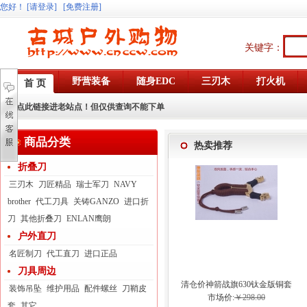
您好
！
[请登录]
[免费注册]
关键字：
野营装备
随身EDC
三刃木
打火机
首 页
点此链接进老站点！但仅供查询不能下单
商品分类
热卖推荐
折叠刀
三刃木
刀匠精品
瑞士军刀
NAVY
brother
代工刀具
关铸GANZO
进口折
刀
其他折叠刀
ENLAN鹰朗
户外直刀
名匠制刀
代工直刀
进口正品
刀具周边
清仓价神箭战旗630钛金版铜套
装饰吊坠
维护用品
配件螺丝
刀鞘皮
弓眼反曲球卡六股弹弓
市场价:
￥298.00
套
其它