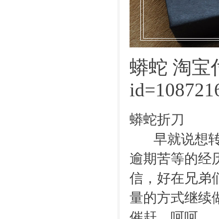
蟒蛇 淘宝
id=108721
蟒蛇折刀
早就说想转换
逾期苦等的经
信，好在兄弟
量的方式继续
催赶，呵呵