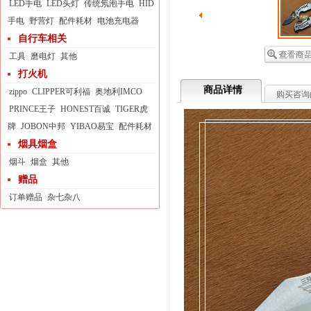
LED手电
LED头灯
传统氖泡手电
HID
手电
野营灯
配件耗材
电池充电器
自行车相关
工具
磨电灯
其他
打火机
商品详情
zippo
CLIPPER可利福
奥地利IMCO
购买咨询
PRINCE王子
HONEST百诚
TIGER虎
牌
JOBON中邦
YIBAO易宝
配件耗材
烟具烟盒
烟斗
烟盒
其他
赠品
订单赠品
杂七杂八