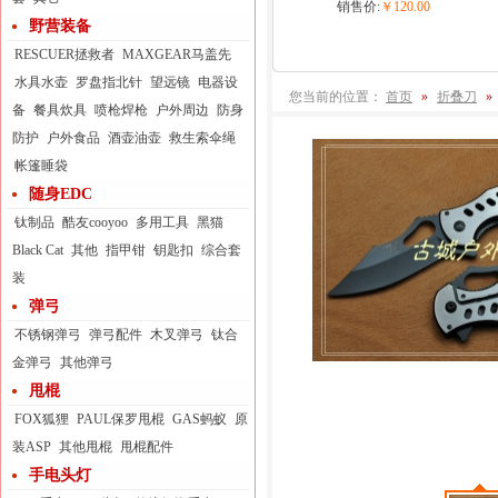
销售价:
￥120.00
野营装备
RESCUER拯救者
MAXGEAR马盖先
水具水壶
罗盘指北针
望远镜
电器设
您当前的位置：
首页
»
折叠刀
»
备
餐具炊具
喷枪焊枪
户外周边
防身
防护
户外食品
酒壶油壶
救生索伞绳
帐篷睡袋
随身EDC
钛制品
酷友cooyoo
多用工具
黑猫
Black Cat
其他
指甲钳
钥匙扣
综合套
装
弹弓
不锈钢弹弓
弹弓配件
木叉弹弓
钛合
金弹弓
其他弹弓
甩棍
FOX狐狸
PAUL保罗甩棍
GAS蚂蚁
原
装ASP
其他甩棍
甩棍配件
手电头灯