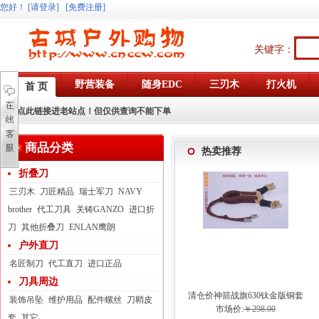
您好
！
[请登录]
[免费注册]
关键字：
野营装备
随身EDC
三刃木
打火机
首 页
点此链接进老站点！但仅供查询不能下单
商品分类
热卖推荐
折叠刀
三刃木
刀匠精品
瑞士军刀
NAVY
brother
代工刀具
关铸GANZO
进口折
刀
其他折叠刀
ENLAN鹰朗
户外直刀
名匠制刀
代工直刀
进口正品
刀具周边
清仓价神箭战旗630钛金版铜套
装饰吊坠
维护用品
配件螺丝
刀鞘皮
弓眼反曲球卡六股弹弓
市场价:
￥298.00
套
其它