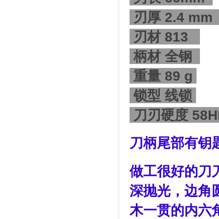
刃厚 2.4 m
刃材 813
柄材 全钢
重量 89 g
锁型 线锁
刀刃硬度 58H
刀柄尾部有钥
做工很好的刀
深抛光，边角
木一贯的内六