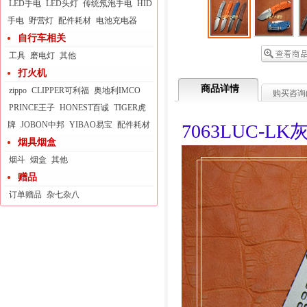
LED手电
LED头灯
传统氖泡手电
HID
手电
野营灯
配件耗材
电池充电器
自行车相关
工具
磨电灯
其他
打火机
商品详情
zippo
CLIPPER可利福
奥地利IMCO
购买咨询
PRINCE王子
HONEST百诚
TIGER虎
牌
JOBON中邦
YIBAO易宝
配件耗材
7063LUC-LK
烟具烟盒
烟斗
烟盒
其他
赠品
订单赠品
杂七杂八