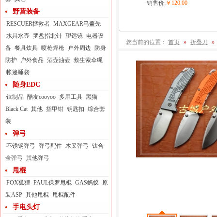
销售价:
￥120.00
野营装备
RESCUER拯救者
MAXGEAR马盖先
水具水壶
罗盘指北针
望远镜
电器设
您当前的位置：
首页
»
折叠刀
»
备
餐具炊具
喷枪焊枪
户外周边
防身
防护
户外食品
酒壶油壶
救生索伞绳
帐篷睡袋
随身EDC
钛制品
酷友cooyoo
多用工具
黑猫
Black Cat
其他
指甲钳
钥匙扣
综合套
装
弹弓
不锈钢弹弓
弹弓配件
木叉弹弓
钛合
金弹弓
其他弹弓
甩棍
FOX狐狸
PAUL保罗甩棍
GAS蚂蚁
原
装ASP
其他甩棍
甩棍配件
手电头灯