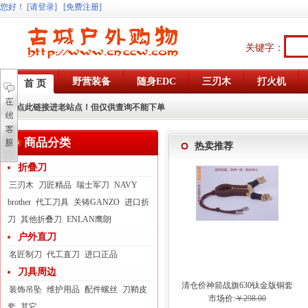
您好
！
[请登录]
[免费注册]
关键字：
野营装备
随身EDC
三刃木
打火机
首 页
点此链接进老站点！但仅供查询不能下单
商品分类
热卖推荐
折叠刀
三刃木
刀匠精品
瑞士军刀
NAVY
brother
代工刀具
关铸GANZO
进口折
刀
其他折叠刀
ENLAN鹰朗
户外直刀
名匠制刀
代工直刀
进口正品
刀具周边
清仓价神箭战旗630钛金版铜套
装饰吊坠
维护用品
配件螺丝
刀鞘皮
弓眼反曲球卡六股弹弓
市场价:
￥298.00
套
其它