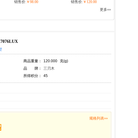
销售价:
￥98.00
销售价:
￥120.00
更多»»
076LUX
楚
商品重量：
120.000
克(g)
品 牌：
三刃木
所得积分：
45
规格列表»»