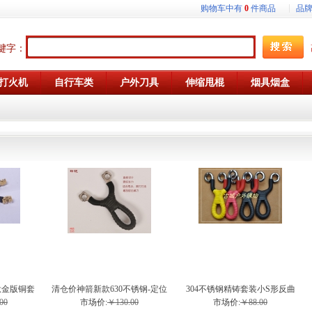
购物车中有
0
件商品
品
键字：
打火机
自行车类
户外刀具
伸缩甩棍
烟具烟盒
钛金版铜套
清仓价神箭新款630不锈钢-定位
304不锈钢精铸套装小S形反曲
股弹弓
槽玲珑弹弓
弹弓
00
市场价:
￥130.00
市场价:
￥88.00