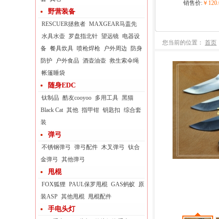
销售价:
￥120.
野营装备
RESCUER拯救者
MAXGEAR马盖先
水具水壶
罗盘指北针
望远镜
电器设
您当前的位置：
首页
备
餐具炊具
喷枪焊枪
户外周边
防身
防护
户外食品
酒壶油壶
救生索伞绳
帐篷睡袋
随身EDC
钛制品
酷友cooyoo
多用工具
黑猫
Black Cat
其他
指甲钳
钥匙扣
综合套
装
弹弓
不锈钢弹弓
弹弓配件
木叉弹弓
钛合
金弹弓
其他弹弓
甩棍
FOX狐狸
PAUL保罗甩棍
GAS蚂蚁
原
装ASP
其他甩棍
甩棍配件
手电头灯