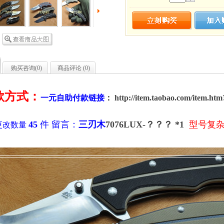
购买咨询(
0
)
商品评论 (
0
)
款方式：
一元自助付款链接
：
http://item.taobao.com/item.ht
45
件 留言：
三刃木
7076LUX-？？？ *1
型号复
更改数量