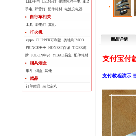
LED手电
LED头灯
传统氖泡手电
HID
手电
野营灯
配件耗材
电池充电器
自行车相关
工具
磨电灯
其他
打火机
商品详情
zippo
CLIPPER可利福
奥地利IMCO
PRINCE王子
HONEST百诚
TIGER虎
牌
JOBON中邦
YIBAO易宝
配件耗材
支付宝付
烟具烟盒
烟斗
烟盒
其他
支付教程演示
赠品
订单赠品
杂七杂八