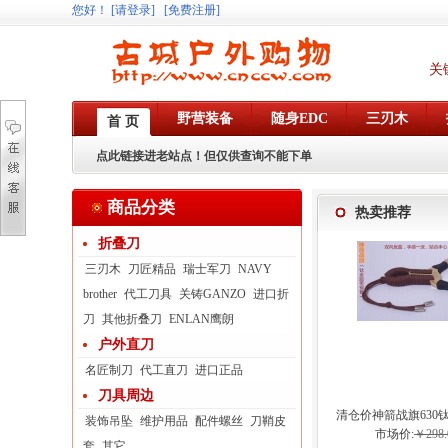
您好
！
[请登录]
[免费注册]
关
野营装备
随身EDC
三刃木
首 页
点此链接进老站点！但仅供查询不能下单
商品分类
热卖推荐
折叠刀
三刃木
刀匠精品
瑞士军刀
NAVY
brother
代工刀具
关铸GANZO
进口折
刀
其他折叠刀
ENLAN鹰朗
户外直刀
名匠制刀
代工直刀
进口正品
刀具周边
清仓价神箭战旗630
装饰吊坠
维护用品
配件螺丝
刀鞘皮
弓眼反曲球卡六
市场价:
￥298.
套
其它