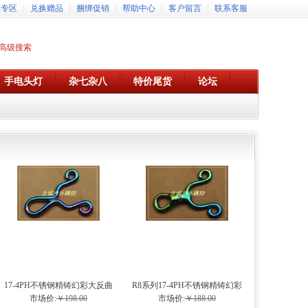
牌专区
兑换赠品
捆绑促销
帮助中心
客户留言
联系客服
高级搜索
手电头灯
杂七杂八
特价尾货
论坛
17-4PH不锈钢精铸幻彩大反曲
R8系列17-4PH不锈钢精铸幻彩
弹弓
弹弓
市场价:
￥198.00
市场价:
￥188.00