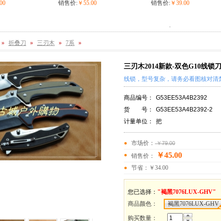
00
销售价:
￥55.00
销售价:
￥39.00
.
»
折叠刀
»
三刃木
»
7系
»
三刃木2014新款-双色G10线锁刀7
线锁，型号复杂，请务必看图核对清
商品编号：
G53EE53A4B2392
货 号：
G53EE53A4B2392-2
计量单位：
把
市场价：
￥79.00
￥45.00
销售价：
节省：￥34.00
您已选择：
"褐黑7076LUX-GHV"
商品颜色
：
褐黑7076LUX-GHV
购买数量：