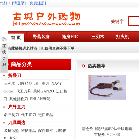
您好
！
[请登录]
[免费注册]
关键字：
野营装备
随身EDC
三刃木
打火机
首 页
点此链接进老站点！但仅供查询不能下单
商品分类
热卖推荐
折叠刀
三刃木
刀匠精品
瑞士军刀
NAVY
brother
代工刀具
关铸GANZO
进口折
刀
其他折叠刀
ENLAN鹰朗
户外直刀
名匠制刀
代工直刀
进口正品
刀具周边
清仓价神箭战旗630钛金版铜套
装饰吊坠
维护用品
配件螺丝
刀鞘皮
弓眼反曲球卡六股弹弓
市场价:
￥298.00
套
其它