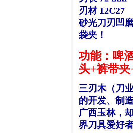
刃材 12C27
砂光刀刃凹磨
袋夹！
功能：啤酒
头+裤带夹
三刃木（刀业
的开发、制
广西玉林，
界刀具爱好