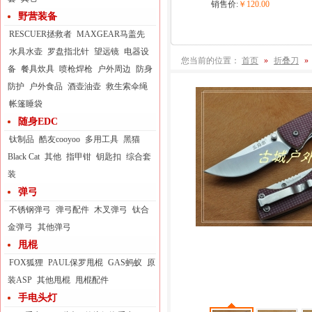
销售价:
￥120.00
野营装备
RESCUER拯救者
MAXGEAR马盖先
水具水壶
罗盘指北针
望远镜
电器设
您当前的位置：
首页
»
折叠刀
»
备
餐具炊具
喷枪焊枪
户外周边
防身
防护
户外食品
酒壶油壶
救生索伞绳
帐篷睡袋
随身EDC
钛制品
酷友cooyoo
多用工具
黑猫
Black Cat
其他
指甲钳
钥匙扣
综合套
装
弹弓
不锈钢弹弓
弹弓配件
木叉弹弓
钛合
金弹弓
其他弹弓
甩棍
FOX狐狸
PAUL保罗甩棍
GAS蚂蚁
原
装ASP
其他甩棍
甩棍配件
手电头灯