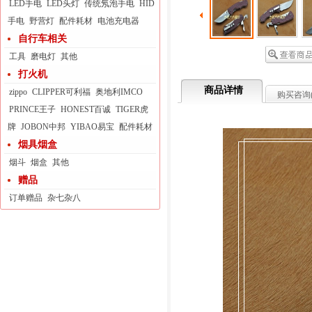
LED手电
LED头灯
传统氖泡手电
HID
手电
野营灯
配件耗材
电池充电器
自行车相关
工具
磨电灯
其他
打火机
商品详情
zippo
CLIPPER可利福
奥地利IMCO
购买咨询
PRINCE王子
HONEST百诚
TIGER虎
牌
JOBON中邦
YIBAO易宝
配件耗材
烟具烟盒
烟斗
烟盒
其他
赠品
订单赠品
杂七杂八