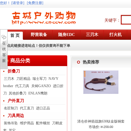
您好
！
[请登录]
[免费注册]
关键字：
野营装备
随身EDC
三刃木
打火机
首 页
点此链接进老站点！但仅供查询不能下单
商品分类
热卖推荐
折叠刀
三刃木
刀匠精品
瑞士军刀
NAVY
brother
代工刀具
关铸GANZO
进口折
刀
其他折叠刀
ENLAN鹰朗
户外直刀
名匠制刀
代工直刀
进口正品
刀具周边
清仓价神箭战旗630钛金版铜套
装饰吊坠
维护用品
配件螺丝
刀鞘皮
弓眼反曲球卡六股弹弓
市场价:
￥298.00
套
其它