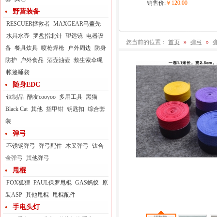
销售价:
￥120.00
野营装备
RESCUER拯救者
MAXGEAR马盖先
水具水壶
罗盘指北针
望远镜
电器设
您当前的位置：
首页
»
弹弓
»
备
餐具炊具
喷枪焊枪
户外周边
防身
防护
户外食品
酒壶油壶
救生索伞绳
帐篷睡袋
随身EDC
钛制品
酷友cooyoo
多用工具
黑猫
Black Cat
其他
指甲钳
钥匙扣
综合套
装
弹弓
不锈钢弹弓
弹弓配件
木叉弹弓
钛合
金弹弓
其他弹弓
甩棍
FOX狐狸
PAUL保罗甩棍
GAS蚂蚁
原
装ASP
其他甩棍
甩棍配件
手电头灯