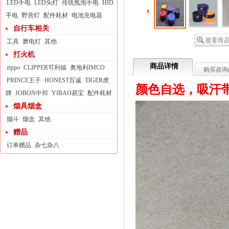
LED手电
LED头灯
传统氖泡手电
HID
手电
野营灯
配件耗材
电池充电器
自行车相关
工具
磨电灯
其他
打火机
商品详情
zippo
CLIPPER可利福
奥地利IMCO
购买咨询
PRINCE王子
HONEST百诚
TIGER虎
颜色自选，
吸汗
牌
JOBON中邦
YIBAO易宝
配件耗材
烟具烟盒
烟斗
烟盒
其他
赠品
订单赠品
杂七杂八