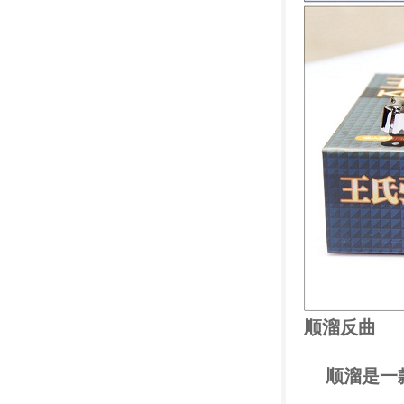
顺溜反曲
顺溜是一