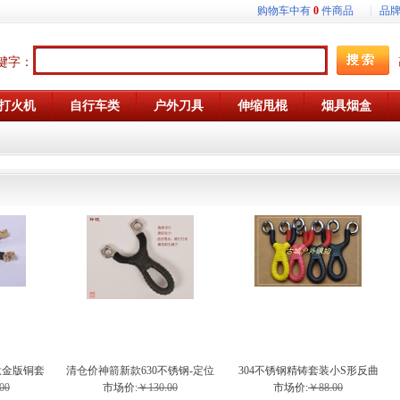
购物车中有
0
件商品
品
键字：
打火机
自行车类
户外刀具
伸缩甩棍
烟具烟盒
钛金版铜套
清仓价神箭新款630不锈钢-定位
304不锈钢精铸套装小S形反曲
股弹弓
槽玲珑弹弓
弹弓
00
市场价:
￥130.00
市场价:
￥88.00