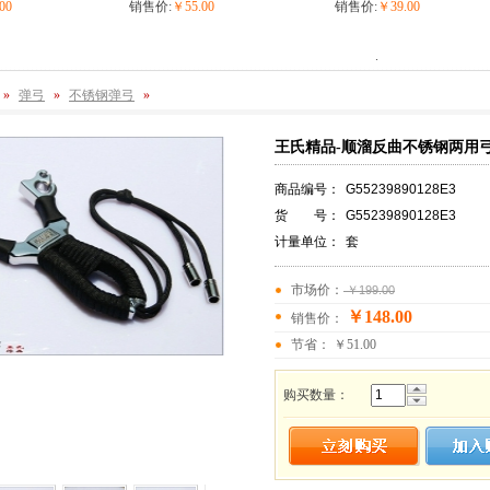
00
销售价:
￥55.00
销售价:
￥39.00
.
»
弹弓
»
不锈钢弹弓
»
王氏精品-顺溜反曲不锈钢两用
商品编号：
G55239890128E3
货 号：
G55239890128E3
计量单位：
套
市场价：
￥199.00
￥148.00
销售价：
节省： ￥51.00
购买数量：