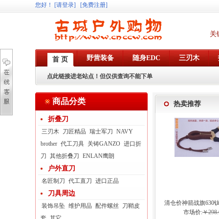
您好
！
[请登录]
[免费注册]
关
野营装备
随身EDC
三刃木
首 页
点此链接进老站点！但仅供查询不能下单
商品分类
热卖推荐
折叠刀
三刃木
刀匠精品
瑞士军刀
NAVY
brother
代工刀具
关铸GANZO
进口折
刀
其他折叠刀
ENLAN鹰朗
户外直刀
名匠制刀
代工直刀
进口正品
刀具周边
清仓价神箭战旗630
装饰吊坠
维护用品
配件螺丝
刀鞘皮
弓眼反曲球卡六
市场价:
￥298.
套
其它