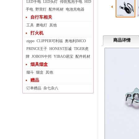
LED手电
LED头灯
传统氖泡手电
HID
手电
野营灯
配件耗材
电池充电器
自行车相关
工具
磨电灯
其他
打火机
商品详情
zippo
CLIPPER可利福
奥地利IMCO
PRINCE王子
HONEST百诚
TIGER虎
牌
JOBON中邦
YIBAO易宝
配件耗材
烟具烟盒
烟斗
烟盒
其他
赠品
订单赠品
杂七杂八