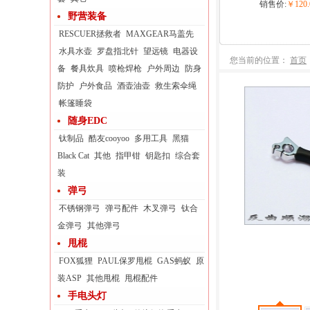
销售价:
￥120.
野营装备
RESCUER拯救者
MAXGEAR马盖先
水具水壶
罗盘指北针
望远镜
电器设
您当前的位置：
首页
备
餐具炊具
喷枪焊枪
户外周边
防身
防护
户外食品
酒壶油壶
救生索伞绳
帐篷睡袋
随身EDC
钛制品
酷友cooyoo
多用工具
黑猫
Black Cat
其他
指甲钳
钥匙扣
综合套
装
弹弓
不锈钢弹弓
弹弓配件
木叉弹弓
钛合
金弹弓
其他弹弓
甩棍
FOX狐狸
PAUL保罗甩棍
GAS蚂蚁
原
装ASP
其他甩棍
甩棍配件
手电头灯