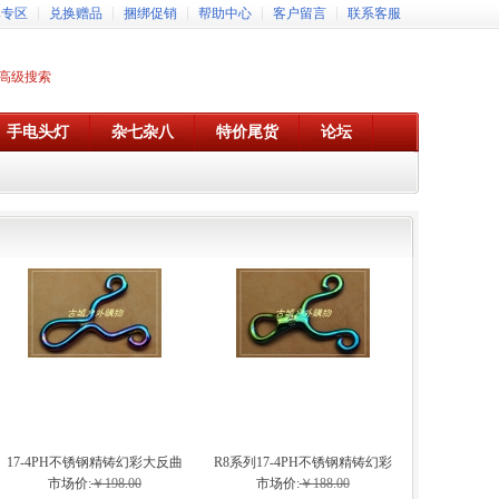
牌专区
兑换赠品
捆绑促销
帮助中心
客户留言
联系客服
高级搜索
手电头灯
杂七杂八
特价尾货
论坛
17-4PH不锈钢精铸幻彩大反曲
R8系列17-4PH不锈钢精铸幻彩
弹弓
弹弓
市场价:
￥198.00
市场价:
￥188.00