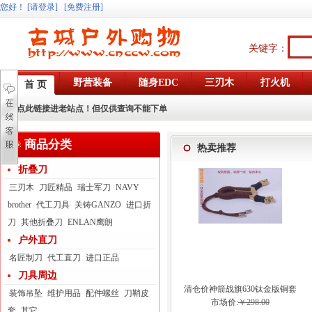
您好
！
[请登录]
[免费注册]
关键字：
野营装备
随身EDC
三刃木
打火机
首 页
点此链接进老站点！但仅供查询不能下单
商品分类
热卖推荐
折叠刀
三刃木
刀匠精品
瑞士军刀
NAVY
brother
代工刀具
关铸GANZO
进口折
刀
其他折叠刀
ENLAN鹰朗
户外直刀
名匠制刀
代工直刀
进口正品
刀具周边
清仓价神箭战旗630钛金版铜套
装饰吊坠
维护用品
配件螺丝
刀鞘皮
弓眼反曲球卡六股弹弓
市场价:
￥298.00
套
其它