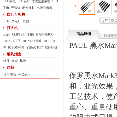
LED手电
LED头灯
传统氖泡手电
HID
手电
野营灯
配件耗材
电池充电器
自行车相关
工具
磨电灯
其他
打火机
商品详情
zippo
CLIPPER可利福
奥地利IMCO
购买咨询
PRINCE王子
HONEST百诚
TIGER虎
PAUL-黑水Ma
牌
JOBON中邦
YIBAO易宝
配件耗材
烟具烟盒
烟斗
烟盒
其他
赠品
保罗黑水Mar
订单赠品
杂七杂八
和，亚光效果
工艺技术，使
重心、重量硬