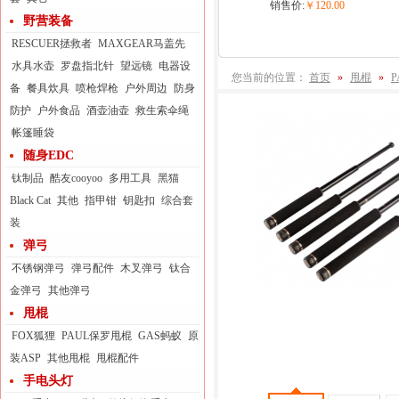
销售价:
￥120.00
野营装备
RESCUER拯救者
MAXGEAR马盖先
水具水壶
罗盘指北针
望远镜
电器设
您当前的位置：
首页
»
甩棍
»
备
餐具炊具
喷枪焊枪
户外周边
防身
防护
户外食品
酒壶油壶
救生索伞绳
帐篷睡袋
随身EDC
钛制品
酷友cooyoo
多用工具
黑猫
Black Cat
其他
指甲钳
钥匙扣
综合套
装
弹弓
不锈钢弹弓
弹弓配件
木叉弹弓
钛合
金弹弓
其他弹弓
甩棍
FOX狐狸
PAUL保罗甩棍
GAS蚂蚁
原
装ASP
其他甩棍
甩棍配件
手电头灯