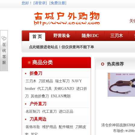
您好
！
[请登录]
[免费注册]
关
野营装备
随身EDC
三刃木
首 页
点此链接进老站点！但仅供查询不能下单
商品分类
热卖推荐
折叠刀
三刃木
刀匠精品
瑞士军刀
NAVY
brother
代工刀具
关铸GANZO
进口折
刀
其他折叠刀
ENLAN鹰朗
户外直刀
名匠制刀
代工直刀
进口正品
刀具周边
清仓价神箭战旗630
装饰吊坠
维护用品
配件螺丝
刀鞘皮
弓眼反曲球卡六
市场价:
￥298.
套
其它