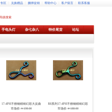
牌专区
兑换赠品
捆绑促销
帮助中心
客户留言
联系客服
高级搜索
手电头灯
杂七杂八
特价尾货
论坛
17-4PH不锈钢精铸幻彩大反曲
R8系列17-4PH不锈钢精铸幻彩
弹弓
弹弓
市场价:
￥198.00
市场价:
￥188.00