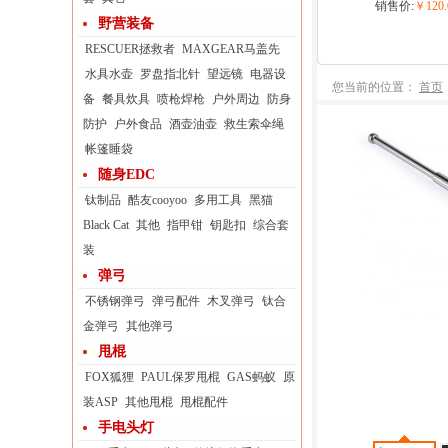
销售价:
￥120.
野营装备
RESCUER拯救者
MAXGEAR马盖先
水具水壶
罗盘指北针
望远镜
电器设
您当前的位置：
首页
备
餐具炊具
喷枪焊枪
户外周边
防身
防护
户外食品
酒壶油壶
救生索伞绳
帐篷睡袋
随身EDC
钛制品
酷友cooyoo
多用工具
黑猫
Black Cat
其他
指甲钳
钥匙扣
综合套
装
弹弓
不锈钢弹弓
弹弓配件
木叉弹弓
钛合
金弹弓
其他弹弓
甩棍
FOX狐狸
PAUL保罗甩棍
GAS蚂蚁
原
装ASP
其他甩棍
甩棍配件
手电头灯