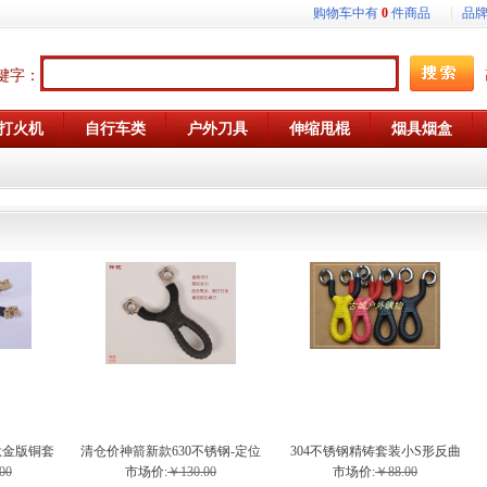
购物车中有
0
件商品
品
键字：
打火机
自行车类
户外刀具
伸缩甩棍
烟具烟盒
钛金版铜套
清仓价神箭新款630不锈钢-定位
304不锈钢精铸套装小S形反曲
股弹弓
槽玲珑弹弓
弹弓
00
市场价:
￥130.00
市场价:
￥88.00