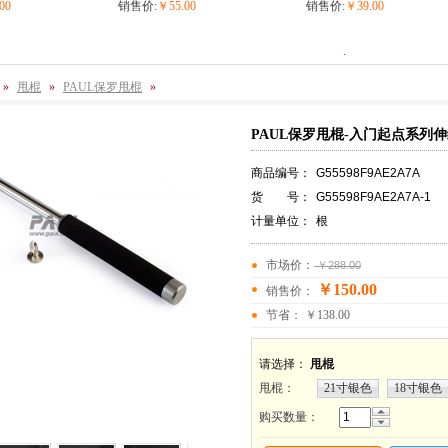
00
销售价:
￥55.00
销售价:
￥39.00
.
»
甩棍
»
PAUL保罗甩棍
»
PAUL保罗甩棍-入门起点系列
商品编号：
G55598F9AE2A7A
货 号：
G55598F9AE2A7A-1
计量单位：
根
市场价：
￥288.00
￥150.00
销售价：
节省： ￥138.00
请选择：
甩棍
甩棍
：
21寸银色
18寸银色
购买数量：