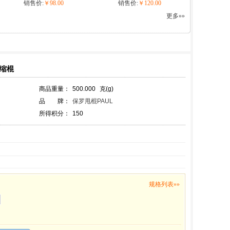
销售价:
￥98.00
销售价:
￥120.00
更多»»
伸缩棍
商品重量：
500.000
克(g)
品 牌：
保罗甩棍PAUL
所得积分：
150
规格列表»»