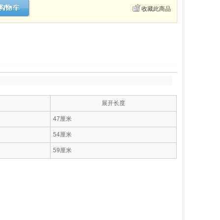
收藏此商品
展开长度
47厘米
54厘米
59厘米