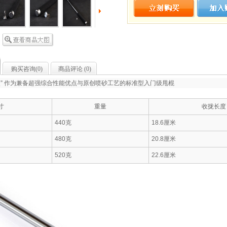
购买咨询(
0
)
商品评论 (
0
)
点” 作为兼备超强综合性能优点与原创喷砂工艺的标准型入门级甩棍
寸
重量
收拢长度
440克
18.6厘米
480克
20.8厘米
520克
22.6厘米