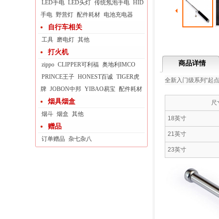
LED手电
LED头灯
传统氖泡手电
HID
手电
野营灯
配件耗材
电池充电器
自行车相关
工具
磨电灯
其他
打火机
商品详情
zippo
CLIPPER可利福
奥地利IMCO
PRINCE王子
HONEST百诚
TIGER虎
全新入门级系列“起
牌
JOBON中邦
YIBAO易宝
配件耗材
烟具烟盒
尺
烟斗
烟盒
其他
18英寸
赠品
21英寸
订单赠品
杂七杂八
23英寸