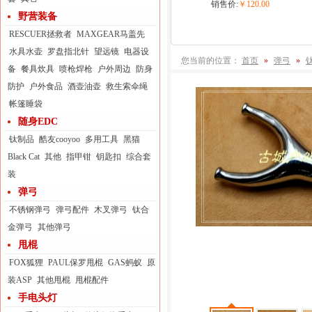
销售价:
￥120.00
野营装备
RESCUER拯救者
MAXGEAR马盖先
水具水壶
罗盘指北针
望远镜
电器设
您当前的位置：
首页
»
弹弓
»
备
餐具炊具
喷枪焊枪
户外周边
防身
防护
户外食品
酒壶油壶
救生索伞绳
帐篷睡袋
随身EDC
钛制品
酷友cooyoo
多用工具
黑猫
Black Cat
其他
指甲钳
钥匙扣
综合套
装
弹弓
不锈钢弹弓
弹弓配件
木叉弹弓
钛合
金弹弓
其他弹弓
甩棍
FOX狐狸
PAUL保罗甩棍
GAS蚂蚁
原
装ASP
其他甩棍
甩棍配件
手电头灯