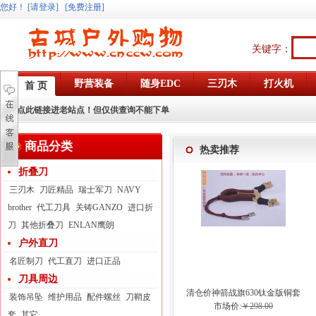
您好
！
[请登录]
[免费注册]
关键字：
野营装备
随身EDC
三刃木
打火机
首 页
点此链接进老站点！但仅供查询不能下单
商品分类
热卖推荐
折叠刀
三刃木
刀匠精品
瑞士军刀
NAVY
brother
代工刀具
关铸GANZO
进口折
刀
其他折叠刀
ENLAN鹰朗
户外直刀
名匠制刀
代工直刀
进口正品
刀具周边
清仓价神箭战旗630钛金版铜套
装饰吊坠
维护用品
配件螺丝
刀鞘皮
弓眼反曲球卡六股弹弓
市场价:
￥298.00
套
其它