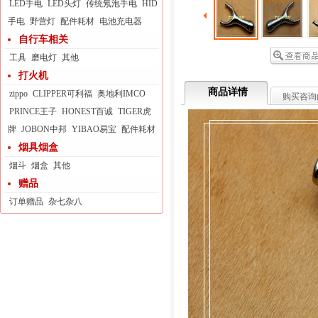
LED手电
LED头灯
传统氖泡手电
HID
手电
野营灯
配件耗材
电池充电器
自行车相关
工具
磨电灯
其他
打火机
商品详情
zippo
CLIPPER可利福
奥地利IMCO
购买咨询
PRINCE王子
HONEST百诚
TIGER虎
牌
JOBON中邦
YIBAO易宝
配件耗材
烟具烟盒
烟斗
烟盒
其他
赠品
订单赠品
杂七杂八