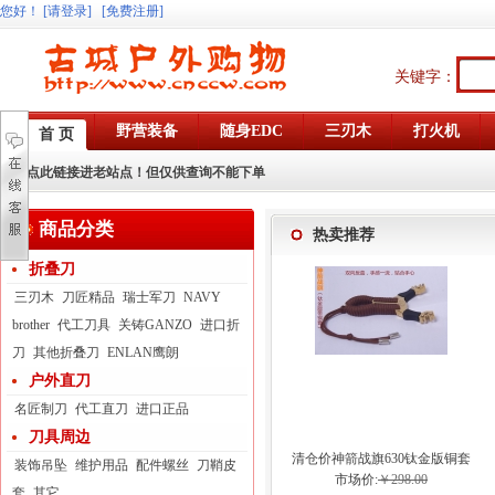
您好
！
[请登录]
[免费注册]
关键字：
野营装备
随身EDC
三刃木
打火机
首 页
点此链接进老站点！但仅供查询不能下单
商品分类
热卖推荐
折叠刀
三刃木
刀匠精品
瑞士军刀
NAVY
brother
代工刀具
关铸GANZO
进口折
刀
其他折叠刀
ENLAN鹰朗
户外直刀
名匠制刀
代工直刀
进口正品
刀具周边
清仓价神箭战旗630钛金版铜套
装饰吊坠
维护用品
配件螺丝
刀鞘皮
弓眼反曲球卡六股弹弓
市场价:
￥298.00
套
其它