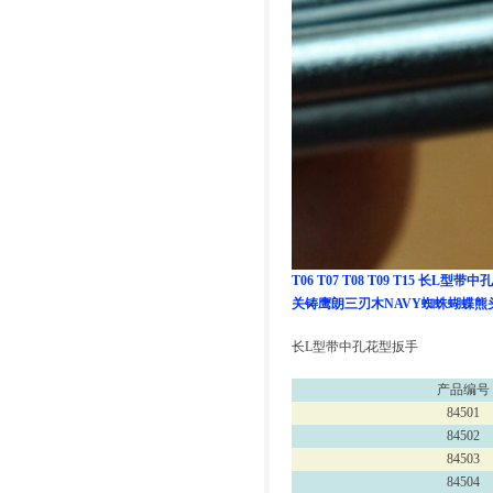
T06 T07 T08 T09 T15
关铸鹰朗三刃木NAVY
蜘蛛蝴蝶熊
长L型带中孔花型扳手
产品编号
84501
84502
84503
84504