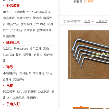
销售价:
￥120.00
野营装备
RESCUER拯救者
MAXGEAR马盖先
水具水壶
罗盘指北针
望远镜
电器设
您当前的位置：
首页
»
刀具周边
备
餐具炊具
喷枪焊枪
户外周边
防身
防护
户外食品
酒壶油壶
救生索伞绳
帐篷睡袋
随身EDC
钛制品
酷友cooyoo
多用工具
黑猫
Black Cat
其他
指甲钳
钥匙扣
综合套
装
弹弓
不锈钢弹弓
弹弓配件
木叉弹弓
钛合
金弹弓
其他弹弓
甩棍
FOX狐狸
PAUL保罗甩棍
GAS蚂蚁
原
装ASP
其他甩棍
甩棍配件
手电头灯