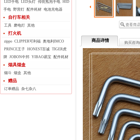
LED手电
LED头灯
传统氖泡手电
HID
手电
野营灯
配件耗材
电池充电器
自行车相关
工具
磨电灯
其他
打火机
商品详情
zippo
CLIPPER可利福
奥地利IMCO
购买咨询
PRINCE王子
HONEST百诚
TIGER虎
牌
JOBON中邦
YIBAO易宝
配件耗材
烟具烟盒
烟斗
烟盒
其他
赠品
订单赠品
杂七杂八