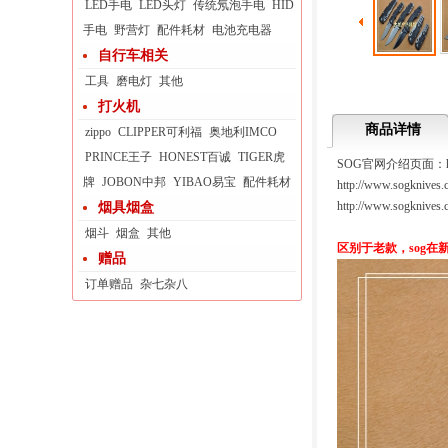
LED手电
LED头灯
传统氖泡手电
HID
手电
野营灯
配件耗材
电池充电器
自行车相关
工具
磨电灯
其他
打火机
商品详情
zippo
CLIPPER可利福
奥地利IMCO
PRINCE王子
HONEST百诚
TIGER虎
SOG官网介绍页面：
牌
JOBON中邦
YIBAO易宝
配件耗材
http://www.sogknives.c
http://www.sogknives.c
烟具烟盒
烟斗
烟盒
其他
区别于老款，sog在
赠品
订单赠品
杂七杂八