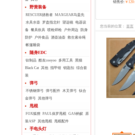
销售价:
￥120.
野营装备
RESCUER拯救者
MAXGEAR马盖先
水具水壶
罗盘指北针
望远镜
电器设
您当前的位置：
首页
备
餐具炊具
喷枪焊枪
户外周边
防身
防护
户外食品
酒壶油壶
救生索伞绳
帐篷睡袋
随身EDC
钛制品
酷友cooyoo
多用工具
黑猫
Black Cat
其他
指甲钳
钥匙扣
综合套
装
弹弓
不锈钢弹弓
弹弓配件
木叉弹弓
钛合
金弹弓
其他弹弓
甩棍
FOX狐狸
PAUL保罗甩棍
GAS蚂蚁
原
装ASP
其他甩棍
甩棍配件
手电头灯