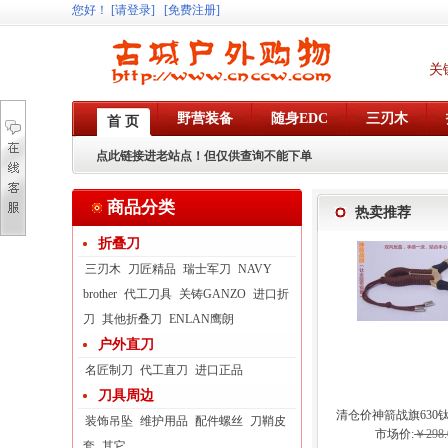
您好
！
[请登录]
[免费注册]
关
野营装备
随身EDC
三刃木
首 页
点此链接进老站点！但仅供查询不能下单
商品分类
热卖推荐
折叠刀
三刃木
刀匠精品
瑞士军刀
NAVY
brother
代工刀具
关铸GANZO
进口折
刀
其他折叠刀
ENLAN鹰朗
户外直刀
名匠制刀
代工直刀
进口正品
刀具周边
清仓价神箭战旗630
装饰吊坠
维护用品
配件螺丝
刀鞘皮
弓眼反曲球卡六
市场价:
￥298.
套
其它