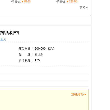
销售价:
￥98.00
销售价:
￥120.00
更多»»
CP 背锁战术折刀
色全刃
商品重量：
200.000
克(g)
品 牌：
看说明
所得积分：
175
规格列表»»