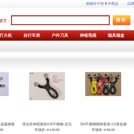
购物车中有
0
件商品
品
键字：
打火机
自行车类
户外刀具
伸缩甩棍
烟具烟盒
钛金版铜套
清仓价神箭新款630不锈钢-定位
304不锈钢精铸套装小S形反曲
股弹弓
槽玲珑弹弓
弹弓
00
市场价:
￥130.00
市场价:
￥88.00