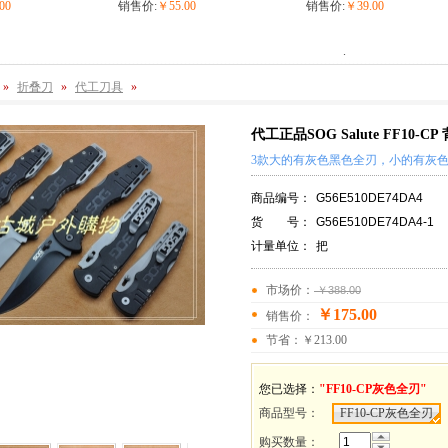
00
销售价:
￥55.00
销售价:
￥39.00
.
»
折叠刀
»
代工刀具
»
代工正品SOG Salute FF10-
3款大的有灰色黑色全刃，小的有灰
商品编号：
G56E510DE74DA4
货 号：
G56E510DE74DA4-1
计量单位：
把
市场价：
￥388.00
￥175.00
销售价：
节省：￥213.00
您已选择：
"FF10-CP灰色全刃"
商品型号
：
FF10-CP灰色全刃
购买数量：