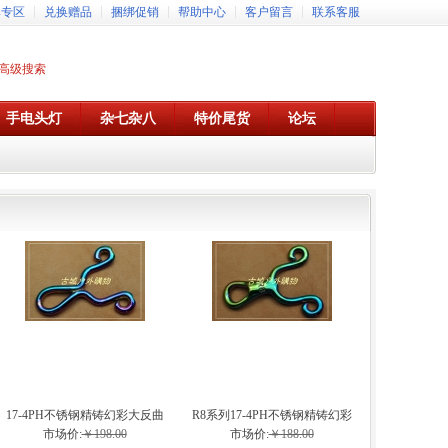
牌专区
兑换赠品
捆绑促销
帮助中心
客户留言
联系客服
高级搜索
手电头灯
杂七杂八
特价尾货
论坛
17-4PH不锈钢精铸幻彩大反曲
R8系列17-4PH不锈钢精铸幻彩
弹弓
弹弓
市场价:
￥198.00
市场价:
￥188.00