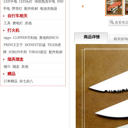
LED手电
LED头灯
传统氖泡手电
HID
手电
野营灯
配件耗材
电池充电器
自行车相关
工具
磨电灯
其他
打火机
商品详情
zippo
CLIPPER可利福
奥地利IMCO
购买咨询
PRINCE王子
HONEST百诚
TIGER虎
牌
JOBON中邦
YIBAO易宝
配件耗材
烟具烟盒
烟斗
烟盒
其他
赠品
订单赠品
杂七杂八