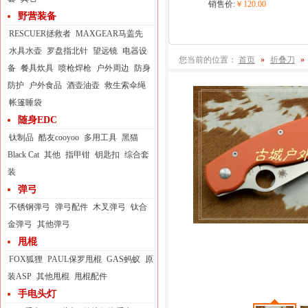
销售价:
￥120.00
野营装备
RESCUER拯救者
MAXGEAR马盖先
水具水壶
罗盘指北针
望远镜
电器设
您当前的位置：
首页
»
折叠刀
»
备
餐具炊具
喷枪焊枪
户外周边
防身
防护
户外食品
酒壶油壶
救生索伞绳
帐篷睡袋
随身EDC
钛制品
酷友cooyoo
多用工具
黑猫
Black Cat
其他
指甲钳
钥匙扣
综合套
装
弹弓
不锈钢弹弓
弹弓配件
木叉弹弓
钛合
金弹弓
其他弹弓
甩棍
FOX狐狸
PAUL保罗甩棍
GAS蚂蚁
原
装ASP
其他甩棍
甩棍配件
手电头灯