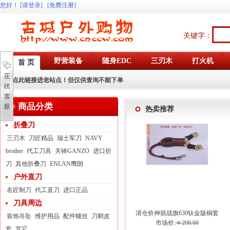
您好
！
[请登录]
[免费注册]
关键字：
野营装备
随身EDC
三刃木
打火机
首 页
点此链接进老站点！但仅供查询不能下单
商品分类
热卖推荐
折叠刀
三刃木
刀匠精品
瑞士军刀
NAVY
brother
代工刀具
关铸GANZO
进口折
刀
其他折叠刀
ENLAN鹰朗
户外直刀
名匠制刀
代工直刀
进口正品
刀具周边
清仓价神箭战旗630钛金版铜套
装饰吊坠
维护用品
配件螺丝
刀鞘皮
弓眼反曲球卡六股弹弓
市场价:
￥298.00
套
其它