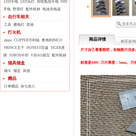
LED手电
LED头灯
传统氖泡手电
HID
手电
野营灯
配件耗材
电池充电器
自行车相关
工具
磨电灯
其他
打火机
商品详情
zippo
CLIPPER可利福
奥地利IMCO
购买咨询
PRINCE王子
HONEST百诚
TIGER虎
尺寸自己看看图吧，实物图片没多
牌
JOBON中邦
YIBAO易宝
配件耗材
材质是440C 刀片厚度：5mm。刃长
烟具烟盒
烟斗
烟盒
其他
赠品
订单赠品
杂七杂八