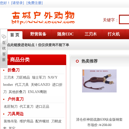
您好
！
[请登录]
[免费注册]
关键字：
野营装备
随身EDC
三刃木
打火机
首 页
点此链接进老站点！但仅供查询不能下单
商品分类
热卖推荐
折叠刀
三刃木
刀匠精品
瑞士军刀
NAVY
brother
代工刀具
关铸GANZO
进口折
刀
其他折叠刀
ENLAN鹰朗
户外直刀
名匠制刀
代工直刀
进口正品
刀具周边
清仓价神箭战旗630钛金版铜套
装饰吊坠
维护用品
配件螺丝
刀鞘皮
弓眼反曲球卡六股弹弓
市场价:
￥298.00
套
其它