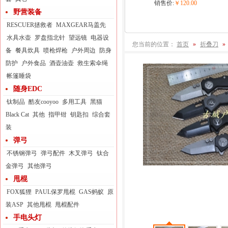
销售价:
￥120.00
野营装备
RESCUER拯救者
MAXGEAR马盖先
水具水壶
罗盘指北针
望远镜
电器设
您当前的位置：
首页
»
折叠刀
»
备
餐具炊具
喷枪焊枪
户外周边
防身
防护
户外食品
酒壶油壶
救生索伞绳
帐篷睡袋
随身EDC
钛制品
酷友cooyoo
多用工具
黑猫
Black Cat
其他
指甲钳
钥匙扣
综合套
装
弹弓
不锈钢弹弓
弹弓配件
木叉弹弓
钛合
金弹弓
其他弹弓
甩棍
FOX狐狸
PAUL保罗甩棍
GAS蚂蚁
原
装ASP
其他甩棍
甩棍配件
手电头灯