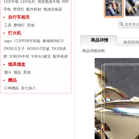
LED手电
LED头灯
传统氖泡手电
HID
手电
野营灯
配件耗材
电池充电器
自行车相关
工具
磨电灯
其他
打火机
商品详情
zippo
CLIPPER可利福
奥地利IMCO
购买咨询
PRINCE王子
HONEST百诚
TIGER虎
商品详细说明
牌
JOBON中邦
YIBAO易宝
配件耗材
烟具烟盒
烟斗
烟盒
其他
赠品
订单赠品
杂七杂八