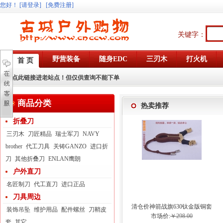
您好
！
[请登录]
[免费注册]
关键字：
野营装备
随身EDC
三刃木
打火机
首 页
点此链接进老站点！但仅供查询不能下单
商品分类
热卖推荐
折叠刀
三刃木
刀匠精品
瑞士军刀
NAVY
brother
代工刀具
关铸GANZO
进口折
刀
其他折叠刀
ENLAN鹰朗
户外直刀
名匠制刀
代工直刀
进口正品
刀具周边
清仓价神箭战旗630钛金版铜套
装饰吊坠
维护用品
配件螺丝
刀鞘皮
弓眼反曲球卡六股弹弓
市场价:
￥298.00
套
其它