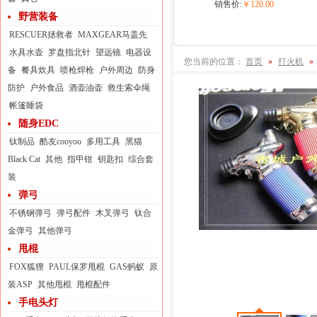
销售价:
￥120.00
野营装备
RESCUER拯救者
MAXGEAR马盖先
水具水壶
罗盘指北针
望远镜
电器设
您当前的位置：
首页
»
打火机
»
备
餐具炊具
喷枪焊枪
户外周边
防身
防护
户外食品
酒壶油壶
救生索伞绳
帐篷睡袋
随身EDC
钛制品
酷友cooyoo
多用工具
黑猫
Black Cat
其他
指甲钳
钥匙扣
综合套
装
弹弓
不锈钢弹弓
弹弓配件
木叉弹弓
钛合
金弹弓
其他弹弓
甩棍
FOX狐狸
PAUL保罗甩棍
GAS蚂蚁
原
装ASP
其他甩棍
甩棍配件
手电头灯