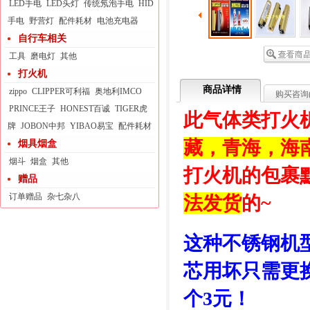
LED手电
LED头灯
传统氖泡手电
HID
手电
野营灯
配件耗材
电池充电器
自行车相关
工具
磨电灯
其他
打火机
商品详情
zippo
CLIPPER可利福
奥地利IMCO
购买咨询
PRINCE王子
HONEST百诚
TIGER虎
此气体类打火
牌
JOBON中邦
YIBAO易宝
配件耗材
藏，青海，海
烟具烟盒
烟斗
烟盒
其他
打火机的包裹
赠品
订单赠品
杂七杂八
法发货
的~
这种不锈钢机
芯用坏只需更
个3元！