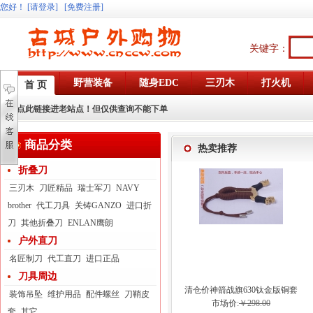
您好
！
[请登录]
[免费注册]
关键字：
野营装备
随身EDC
三刃木
打火机
首 页
点此链接进老站点！但仅供查询不能下单
商品分类
热卖推荐
折叠刀
三刃木
刀匠精品
瑞士军刀
NAVY
brother
代工刀具
关铸GANZO
进口折
刀
其他折叠刀
ENLAN鹰朗
户外直刀
名匠制刀
代工直刀
进口正品
刀具周边
清仓价神箭战旗630钛金版铜套
装饰吊坠
维护用品
配件螺丝
刀鞘皮
弓眼反曲球卡六股弹弓
市场价:
￥298.00
套
其它