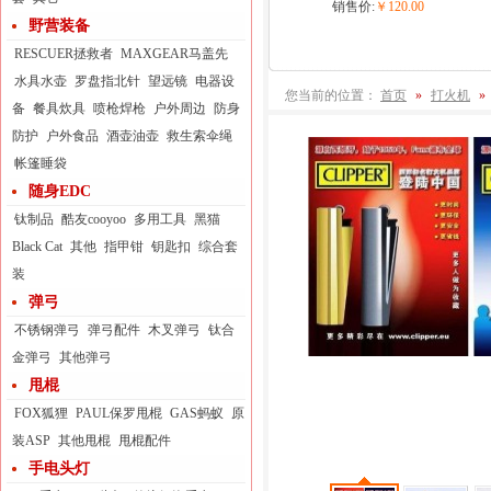
销售价:
￥120.00
野营装备
RESCUER拯救者
MAXGEAR马盖先
水具水壶
罗盘指北针
望远镜
电器设
您当前的位置：
首页
»
打火机
»
备
餐具炊具
喷枪焊枪
户外周边
防身
防护
户外食品
酒壶油壶
救生索伞绳
帐篷睡袋
随身EDC
钛制品
酷友cooyoo
多用工具
黑猫
Black Cat
其他
指甲钳
钥匙扣
综合套
装
弹弓
不锈钢弹弓
弹弓配件
木叉弹弓
钛合
金弹弓
其他弹弓
甩棍
FOX狐狸
PAUL保罗甩棍
GAS蚂蚁
原
装ASP
其他甩棍
甩棍配件
手电头灯