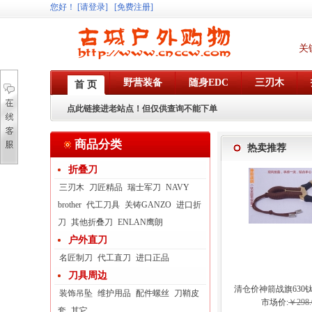
您好
！
[请登录]
[免费注册]
关
野营装备
随身EDC
三刃木
首 页
点此链接进老站点！但仅供查询不能下单
商品分类
热卖推荐
折叠刀
三刃木
刀匠精品
瑞士军刀
NAVY
brother
代工刀具
关铸GANZO
进口折
刀
其他折叠刀
ENLAN鹰朗
户外直刀
名匠制刀
代工直刀
进口正品
刀具周边
清仓价神箭战旗630
装饰吊坠
维护用品
配件螺丝
刀鞘皮
弓眼反曲球卡六
市场价:
￥298.
套
其它