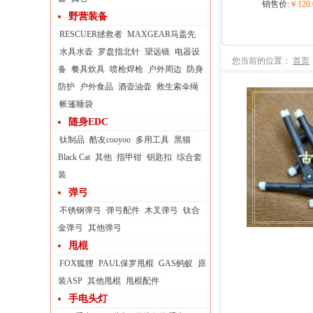
销售价:
￥120.
野营装备
RESCUER拯救者
MAXGEAR马盖先
水具水壶
罗盘指北针
望远镜
电器设
您当前的位置：
首页
备
餐具炊具
喷枪焊枪
户外周边
防身
防护
户外食品
酒壶油壶
救生索伞绳
帐篷睡袋
随身EDC
钛制品
酷友cooyoo
多用工具
黑猫
Black Cat
其他
指甲钳
钥匙扣
综合套
装
弹弓
不锈钢弹弓
弹弓配件
木叉弹弓
钛合
金弹弓
其他弹弓
甩棍
FOX狐狸
PAUL保罗甩棍
GAS蚂蚁
原
装ASP
其他甩棍
甩棍配件
手电头灯