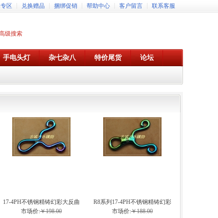
牌专区
兑换赠品
捆绑促销
帮助中心
客户留言
联系客服
高级搜索
手电头灯
杂七杂八
特价尾货
论坛
17-4PH不锈钢精铸幻彩大反曲
R8系列17-4PH不锈钢精铸幻彩
弹弓
弹弓
市场价:
￥198.00
市场价:
￥188.00