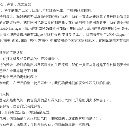
火石，弹簧，尼龙支架
设计、科学的生产工艺，历经40年的经验积累、严格的品质控制。
特的设计、极好的选料以及高科技的生产流程，我们一贯遵从并超越了各种国际安全
的定制过程中。我们同时也是负责的制造商，在产品的整个使用寿命中，我们确保他
火机由西班牙flamagas（法玛佳斯或译为佛拉马加斯）集团出品，法玛佳斯跨国集团公司
海和印度金奈均设有Clipper品牌打火机 专业制造工厂。目前每年生产2亿个Clipp
北美; 南美; 西欧; 东欧; 东亚; 东南亚; 中东等70多个国家国家和地区，在国际范围
。
被全世界所广泛认知。
，在打火机及相关产品的生产和销售中。
特的设计、极好的选料以及高科技的生产流程，我们一贯遵从并超越了各种国际安全
已经在全世界进行了注册。
于整个产品的定制过程中。
制造商，在产品的整个使用寿命中，我们确保他们的安全性和良好的性能。
r打火机
品有固定火焰出气阀，仿冒品用的是可调火的出气阀（只是把调火环除去了）。
撬板弹簧，仿冒品没有此弹簧。
2侧：真品有固定筋，仿冒品是光面。
焰出气阀，仿冒品是可调火的出气阀（带螺纹的，这张图片很清楚了）。
品带火石弹簧，底螺丝，可拆开换火石，仿冒品短且是一次性的。