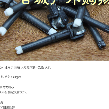
组~ 通用于 葵柏 大号充气或一次性 火机
 英文：clipper
钢+尼龙机芯
可换火石 恒定火苗大小。
柱形
防爆和阻燃性好