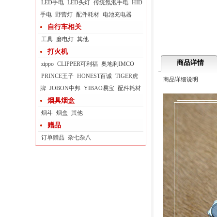
LED手电
LED头灯
传统氖泡手电
HID
手电
野营灯
配件耗材
电池充电器
自行车相关
工具
磨电灯
其他
打火机
商品详情
zippo
CLIPPER可利福
奥地利IMCO
PRINCE王子
HONEST百诚
TIGER虎
商品详细说明
牌
JOBON中邦
YIBAO易宝
配件耗材
烟具烟盒
烟斗
烟盒
其他
赠品
订单赠品
杂七杂八