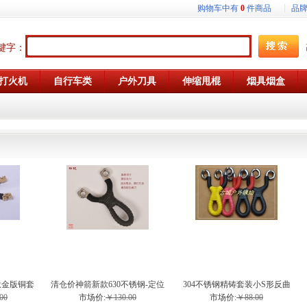
购物车中有
0
件商品
品
键字：
打火机
自行车类
户外刀具
伸缩甩棍
烟具烟盒
钛金版铜套
清仓价神箭新款630不锈钢-定位
304不锈钢精铸套装小S形反曲
股弹弓
槽玲珑弹弓
弹弓
00
市场价:
￥130.00
市场价:
￥88.00