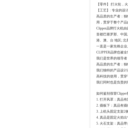
【零件】:打火轮，
【工艺】: 专业的
高品质的生产者：独
用，贯穿于整个产品
Clipper品牌打
首都巴塞罗那、中国上
港、澳、台 地区; 
一直是一家先锋企业
CLIPPER品牌也
我们是世界的领导者
高品质的生产者：独
我们独特的产品设计
高科技的使用，贯穿
我们同时也是负责的
如何鉴别假冒Clippe
1. 打开风罩：真
2. 撬板下：真品有
3. 上机头固定支架
4. 真品是固定火
5. 火石支架：真