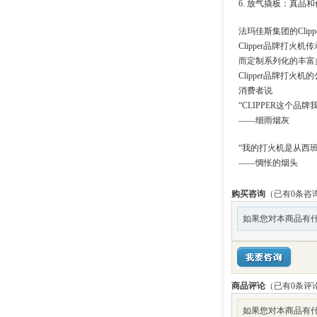
6. 放气撬板：真
法玛佳斯集团的Cli
Clipper品牌
而定制系列化的丰富多
Clipper品牌打火机的公
消费者说
“CLIPPER这个品
——细雨烟灰
“我的打火机是从西
——惆怅的烟头
购买咨询
（已有0条咨
如果您对本商品有什
商品评论
（已有
0
条评
如果您对本商品有什