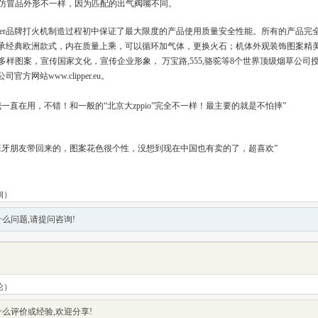
品和仿冒品外形不一样，因为匹配的出气阀嘴不同。
pper品牌打火机制造过程初中保证了最大限度的产品使用质量安全性能。所有的产品完全符合I
打火机传承经典欧洲款式，内在质量上乘，可以循环加气体，更换火石；机体外观装饰图案
样图案，宣传国家文化，宣传企业形象， 万宝路,555,骆驼等8个世界顶级烟草公司授权
司官方网站www.clipper.eu。
牌我一直在用，不错！和一般的“北京大zppio”完全不一样！最主要的就是不怕摔”
班牙朋友带回来的，图案花色很个性，没想到现在中国也有卖的了，超喜欢”
询）
么问题,请提问咨询!
论）
么评价或经验,欢迎分享!