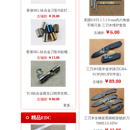
香港MG-钛合金刀坠N款灯...
古城价:
￥20.00
美国SATA 1.5 2.0 mm内六角扳
手两只装 三刃木维护套装
￥6.00
古城价:
香港MG-钛合金刀坠M款螺...
古城价:
￥13.00
三刃木9系半齿羊蹄刃GB4-
913P(9013PH半齿)
￥89.00
古城价:
TC4钛合金救生口哨求生哨...
古城价:
￥40.00
更多...
精品EDC
三刃木全钢发黑柄框架锁折刀
7089LUI-SDW