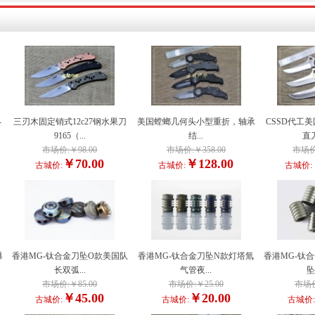
-
三刃木固定销式12c27钢水果刀
美国螳螂几何头小型重折，轴承
CSSD代工
9165（...
结...
直刀
市场价:￥98.00
市场价:￥358.00
市场价:
￥70.00
￥128.00
古城价:
古城价:
古城价:
爆
香港MG-钛合金刀坠O款美国队
香港MG-钛合金刀坠N款灯塔氚
香港MG-钛
长双弧...
气管夜...
坠
市场价:￥85.00
市场价:￥25.00
市场价
￥45.00
￥20.00
古城价:
古城价:
古城价