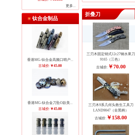
更多...
折叠刀
钛合金制品
三刃木固定销式12c27钢水果
9165（三色）
香港MG-钛合金高频口哨户...
古城价:
￥45.00
￥70.00
古城价:
香港MG-钛合金刀坠O款美...
三刃木9系几何头救生工具刀
古城价:
￥45.00
LAND9047（全黑柄）
￥158.00
古城价: