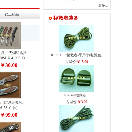
更多...
代工精品
拯救者装备
毛毛虫无锁钥匙挂
RESCUER拯救者-军用伞绳(泥色)
108SUX 4109SUX
古城价:
￥15.00
￥30.00
:
Rescuer拯救者...
古城价:
￥3.00
木7系经典MT-
1615红白款)
￥99.00
: