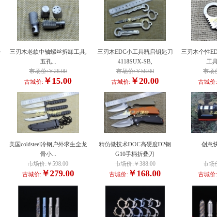
金
三刃木老款中轴螺丝拆卸工具,
三刃木EDC小工具瓶启钥匙刀
三刃木个性E
五孔...
4118SUX-SB,
工具
市场价:￥28.00
市场价:￥58.00
市场价
￥15.00
￥20.00
古城价:
古城价:
古城价
美国coldsteel冷钢户外求生全龙
精仿微技术DOC高硬度D2钢
创意
骨小...
G10手柄折叠刀
市场价:￥598.00
市场价:￥388.00
市场价
￥279.00
￥168.00
古城价:
古城价:
古城价