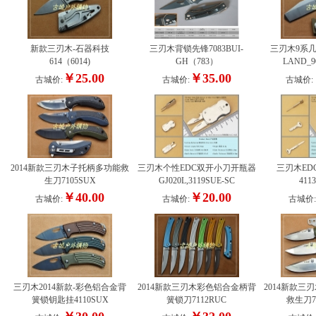
新款三刃木-石器科技
三刃木背锁先锋7083BUI-
三刃木9系
614（6014)
GH（783）
LAND_9
￥25.00
￥35.00
古城价:
古城价:
古城价:
2014新款三刃木子托柄多功能救
三刃木个性EDC双开小刀开瓶器
三刃木ED
生刀7105SUX
GJ020L,3119SUE-SC
411
￥40.00
￥20.00
古城价:
古城价:
古城价
三刃木2014新款-彩色铝合金背
2014新款三刃木彩色铝合金柄背
2014新款三
簧锁钥匙挂4110SUX
簧锁刀7112RUC
救生刀70