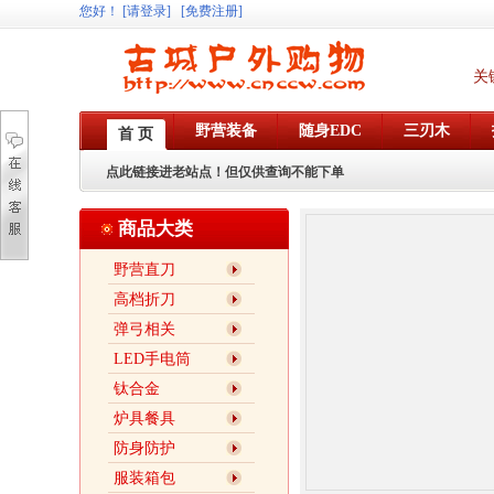
您好
！
[请登录]
[免费注册]
关
野营装备
随身EDC
三刃木
首 页
点此链接进老站点！但仅供查询不能下单
商品大类
野营直刀
高档折刀
弹弓相关
LED手电筒
钛合金
炉具餐具
防身防护
服装箱包