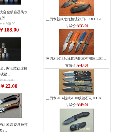
箭钛合金破窗器防水
仓胶...
三刃木新款之托柄镀钛刃7033LUI 7033LUC...
￥398.00
古城价:
￥33.00
￥188.00
三刃木2013款线锁柄钢本刃7063LUC(763线锁版)
古城价:
￥43.00
合金刀坠K款钛连接
,钛锁...
:￥25.00
￥22.00
:
三刃木2014新款-G10线锁石洗TOTAN刀7071LTF
古城价:
￥49.00
柄北欧高硬度捶打
918...