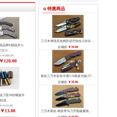
特惠商品
三刃木增强尼龙柄防误开快挂几何头折刀704...
美国品牌K鞘战术小
古城价:
￥39.00
大小...
￥480.00
￥128.00
新款三刃木彩色半透G10柄多功能刀7095SUC
古城价:
￥39.00
合金刀坠M款螺旋吊
钛连...
:￥25.00
￥13.00
三刃木新款-格纹带勾刀开瓶破窗线锁多用...
: