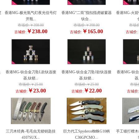
度
香港MG-极光氚气灯夜光信号灯
香港MG“二筒”指扣指虎破窗器
香港MG-火
开瓶...
钛合...
市场价:￥398.00
市场价:￥398.00
市场价:
￥238.00
￥165.00
古城价:
古城价:
古城价:
夹
香港MG-钛合金刀坠L款钛连接
香港MG-钛合金刀坠J款钛连接
香港MG-钛
器,钛锁...
器,钛锁...
器
市场价:￥25.00
市场价:￥25.00
市场价
￥23.00
￥22.00
古城价:
古城价:
古城价
三刃木经典-毛毛虫无锁钥匙挂
巨力代工Spyderco蜘蛛G10柄
手工锻打檀木
4107SUX...
C36GPCMO...