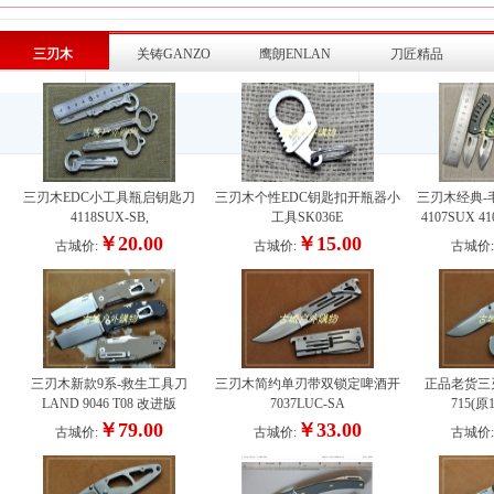
三刃木
关铸GANZO
鹰朗ENLAN
刀匠精品
刀
三刃木EDC小工具瓶启钥匙刀
三刃木个性EDC钥匙扣开瓶器小
三刃木经典-
4118SUX-SB,
工具SK036E
4107SUX 4
￥20.00
￥15.00
古城价:
古城价:
古城价
三刃木新款9系-救生工具刀
三刃木简约单刃带双锁定啤酒开
正品老货三刃
LAND 9046 T08 改进版
7037LUC-SA
715(原
￥79.00
￥33.00
古城价:
古城价:
古城价