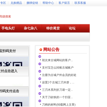
牌专区
兑换赠品
捆绑促销
帮助中心
客户留言
联系客服
高级搜索
手电头灯
杂七杂八
特价尾货
论坛
网站公告
宝扫码支付
初次来古城网站的客户...
支付宝怎么转账古城账户
支付点击进入
注册为古城户外会员的好处
设置2个古城三刃木群，...
三刃木系列折刀请一定...
扫码支付点击
关于刀砍铁的一个扫盲...
刀柄的材料(转载网上文章)