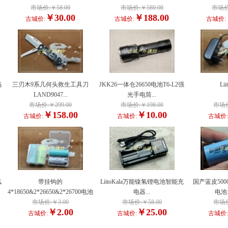
市场价:￥58.00
市场价:￥580.00
市场价:
￥30.00
￥188.00
古城价:
古城价:
古城价:
马
三刃木9系几何头救生工具刀
JKK26一体仓26650电池T6-L2强
Lii
LAND9047...
光手电筒...
市场价:￥299.00
市场价:￥198.00
市场价
￥158.00
￥10.00
古城价:
古城价:
古城价
氢
带挂钩的
LiitoKala万能镍氢锂电池智能充
国产蓝皮5000
4*18650&2*26650&2*26700电池
电器...
电池1
市场价:￥3.00
收纳...
市场价:￥58.00
市场价
￥2.00
￥25.00
古城价:
古城价:
古城价