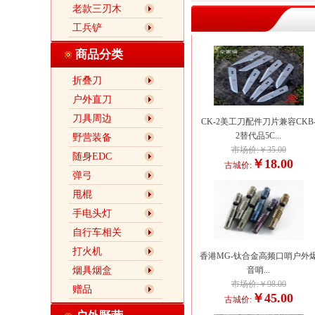
老款三刃木
工兵铲
商品分类
折叠刀
户外直刀
刀具周边
CK-2美工刀配件刀片兼容CKB
2替代品5C...
野营装备
市场价:￥35.00
随身EDC
￥18.00
古城价:
弹弓
甩棍
手电头灯
自行车相关
打火机
香港MG-钛合金高频口哨户外
烟具烟盒
音哨...
市场价:￥98.00
赠品
￥45.00
古城价: