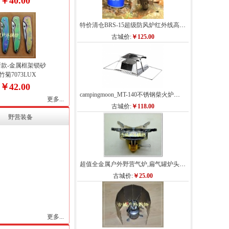
￥40.00
:
特价清仓BRS-15超级防风炉红外线高山野营炉头
古城价:
￥125.00
4新款-金属框架锁砂
菊7073LUX
￥42.00
:
campingmoon_MT-140不锈钢柴火炉微型明火炉单兵...
更多...
古城价:
￥118.00
野营装备
超值全金属户外野营气炉,扁气罐炉头,钓鱼...
古城价:
￥25.00
更多...