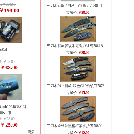
￥398.00
三刃木新款之托火山纹折刀7030LTI-PH 7030LUI-PH
￥198.00
古城价:
￥38.00
三刃木新款背锁带尾绳镀钛刃7081BUI (B4-781)
toKala...
古城价:
￥38.00
:￥98.00
￥68.00
:
三刃木2014新款-双色G10线锁刀7076LUX
古城价:
￥45.00
mah26650圆柱锂
8wh用...
:￥58.00
￥25.00
:
三刃木全钢发黑柄框架锁折刀7089LUI-SDW
更多...
古城价:
￥42.00