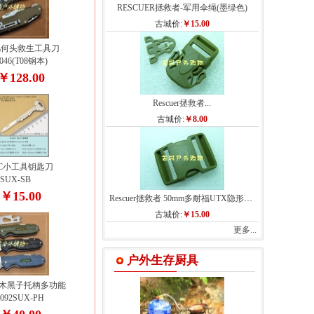
RESCUER拯救者-军用伞绳(墨绿色)
古城价:
￥15.00
几何头救生工具刀
046(T08钢本)
￥128.00
Rescuer拯救者...
古城价:
￥8.00
C小工具钥匙刀
3SUX-SB
￥15.00
:
Rescuer拯救者 50mm多耐福UTX隐形插扣(泥色)
古城价:
￥15.00
更多...
户外生存厨具
刃木黑子托柄多功能
92SUX-PH