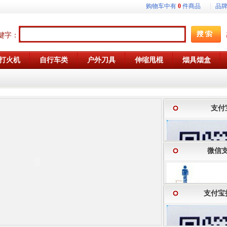
购物车中有
0
件商品
品
键字：
打火机
自行车类
户外刀具
伸缩甩棍
烟具烟盒
支付
微信
支付宝