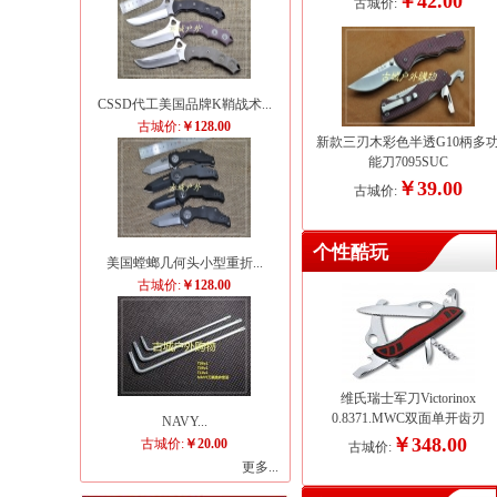
￥42.00
古城价:
CSSD代工美国品牌K鞘战术...
古城价:
￥128.00
新款三刃木彩色半透G10柄多
能刀7095SUC
￥39.00
古城价:
个性酷玩
美国螳螂几何头小型重折...
古城价:
￥128.00
维氏瑞士军刀Victorinox
0.8371.MWC双面单开齿刃
NAVY...
￥348.00
古城价:
￥20.00
古城价:
更多...