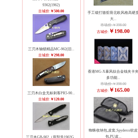
9362(1962)
古城价:
￥500.00
手工锻打骆驼骨北欧风格高硬
大...
市场价:￥398.00
￥198.00
古城价:
三刃木轴锁精品MC-962(旧...
古城价:
￥298.00
香港MG-X暴风钛合金钱夹卡
多功能...
市场价:￥398.00
￥165.00
古城价:
三刃木白盒无标刺客PR5-90...
古城价:
￥120.00
蜘蛛收纳包,皮套,Spyderco软皮
包,PU皮...
三刃木GB-902（原型号1902G...