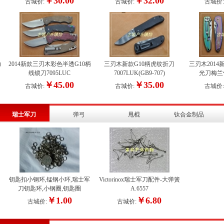
￥30.00
￥32.00
古城价:
古城价:
古城价
功
2014新款三刃木彩色半透G10柄
三刃木新款G10柄虎纹折刀
三刃木201
线锁刀7095LUC
7007LUK(GB9-707)
光刀梅兰竹
￥45.00
￥35.00
古城价:
古城价:
古城价
瑞士军刀
弹弓
甩棍
钛合金制品
钥匙扣小钢环,锰钢小环,瑞士军
Victorinox瑞士军刀配件-大弹簧
刀钥匙环,小钢圈,钥匙圈
A.6557
￥1.00
￥6.80
古城价:
古城价: