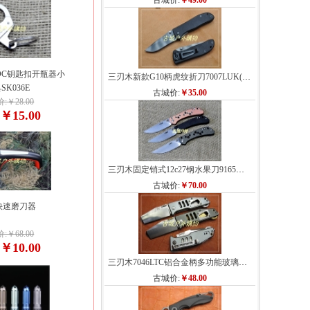
古城价:
￥49.00
DC钥匙扣开瓶器小
三刃木新款G10柄虎纹折刀7007LUK(GB9-707)
SK036E
古城价:
￥35.00
:￥28.00
￥15.00
:
三刃木固定销式12c27钢水果刀9165（三色）
古城价:
￥70.00
快速磨刀器
:￥68.00
￥10.00
:
三刃木7046LTC铝合金柄多功能玻璃锥套筒救...
古城价:
￥48.00