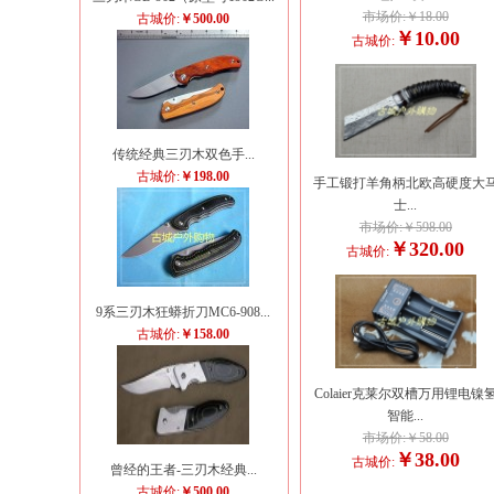
市场价:￥18.00
古城价:
￥500.00
￥10.00
古城价:
传统经典三刃木双色手...
古城价:
￥198.00
手工锻打羊角柄北欧高硬度大
士...
市场价:￥598.00
￥320.00
古城价:
9系三刃木狂蟒折刀MC6-908...
古城价:
￥158.00
Colaier克莱尔双槽万用锂电镍
智能...
市场价:￥58.00
￥38.00
古城价:
曾经的王者-三刃木经典...
古城价:
￥500.00