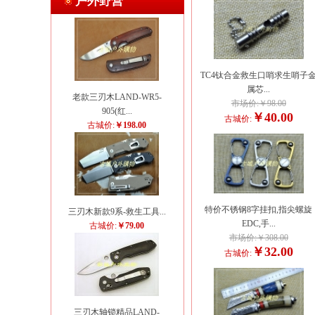
户外野营
TC4钛合金救生口哨求生哨子
属芯...
老款三刃木LAND-WR5-
市场价:￥98.00
905(红...
￥40.00
古城价:
古城价:
￥198.00
特价不锈钢8字挂扣,指尖螺旋
三刃木新款9系-救生工具...
EDC,手...
古城价:
￥79.00
市场价:￥308.00
￥32.00
古城价:
三刃木轴锁精品LAND-